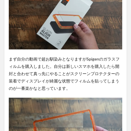
3
Xperia
1 Ⅷ
[Turtle]
マグネ
ット吸
着式ア
クセサ
リー対
応 ハイ
ブリッ
まず自分の動画で超お馴染みとなりますがSpigenのガラスフ
ドクリ
ィルムを購入しました。自分は新しいスマホを購入したら開
アケー
ス
封と合わせて真っ先にやることがスクリーンプロテクターの
装着でディスプレイが綺麗な状態でフィルムを貼ってしまう
4
Style
のが一番楽かなと思っています。
Cover
with
Stand
for
Xperia
1 VIII
5