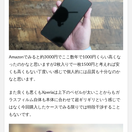
ち時
間不
要の
オン
ライ
ンシ
ョッ
プが
おす
す
め！
Amazonでみると約3000円でここ数年で1000円くらい高くな
ったのかなと思いますが2枚入りで一枚1500円と考えれば安
くも高くもない丁度いい感じで個人的には品質も十分なのか
なと思います。
また良くも悪くもXperiaは上下のベゼルが太いことからもガ
ラスフィルム自体も本体に合わせて超ギリギリという感じで
はなく今回購入したケースでみる限りでは特段干渉すること
もないです。