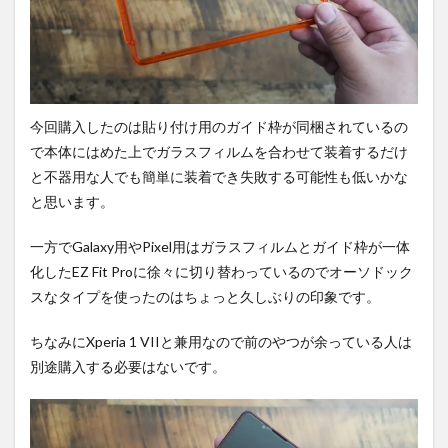
Ultra
Slim &
Light
Case
DURO
Special
Edition
今回購入したのは貼り付け用のガイド枠が同梱されているの
for
で本体にはめた上でガラスフィルムを合わせて装着するだけ
Xperia
1 VIII
と不器用な人でも簡単に装着でき失敗する可能性も低いかな
と思います。
6
Anker
MagGo
一方でGalaxy用やPixel用はガラスフィルムとガイド枠が一体
Wireless
化したEZ Fit Proに徐々に切り替わっているのでオーソドック
Charger
スなタイプを使ったのはちょっと久しぶりの印象です。
7
まと
ちなみにXperia 1 VIIと兼用なので前のやつが余っている人は
め。
別途購入する必要はないです。
8
PR)
購入
は待