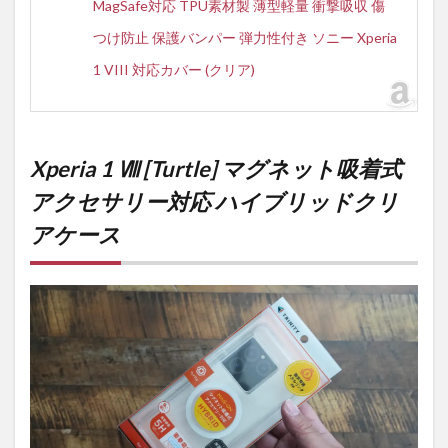
MagSafe対応 TPU素材製 薄型軽量 衝撃吸収 傷
つけ防止 保護バンパー 弾力性付き ソニー Xperia
1 VIII 対応カバー (クリア)
Xperia 1 Ⅷ [Turtle] マグネット吸着式
アクセサリー対応 ハイブリッドクリ
アケース