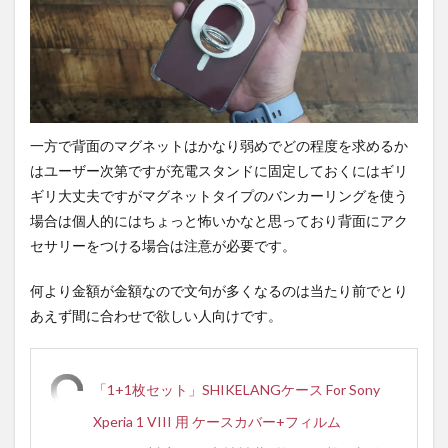
一方で背面のマグネットはかなり弱めでどの程度を求めるか
はユーザー次第ですが充電スタンドに固定しておくにはギリ
ギリ大丈夫ですがマグネットタイプのバンカーリングを使う
場合は個人的にはちょっと怖いかなと思っており背面にアク
セサリーをつける場合は注意が必要です。
何より金額が金額なので文句が多くなるのは当たり前でとり
あえず間に合わせで欲しい人向けです。
「1+1枚セット」SHIKELANGケース For Sony
Xperia 1 VIII 用 ケースカバー+フィルム