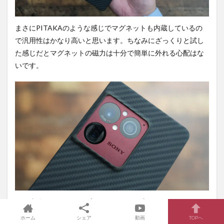
まさにPITAKAのような感じでマグネットも内蔵しているの
で汎用性はかなり高いと思います。ちなみにざっくりと試し
た感じだとマグネットの磁力は十分で簡単に外れる心配はな
いです。
また本体のカメラバンプよりもケースの方が厚みがあるので
傷つく心配はないと思います。むしろ背面を下に置く場合完
ホーム
シェア
動画
TOPへ