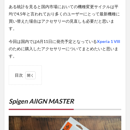
ある統計を見ると国内市場においての機種変更サイクルは平
均で4.5年と言われており多くのユーザーにとって最新機種に
買い替えた場合はアクセサリーの見直しも必要だと思いま
す。
今回は国内では6月11日に発売予定となっている
Xperia 1 VIII
のために購入したアクセサリーについてまとめたいと思いま
す。
目次
1
Spigen
AlIGN
MASTER
Spigen AlIGN MASTER
2
SHIKELRANG
Case for
Xperia 1 VIII