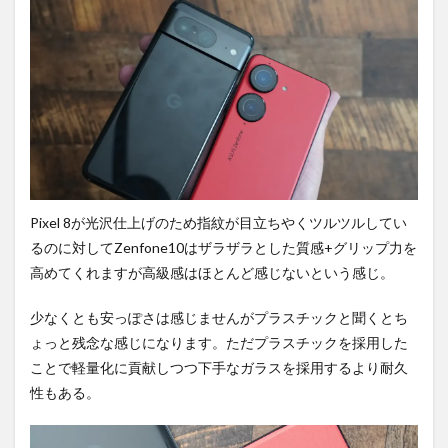
4.1
超広
角で
撮
影。
4.2
広角
で撮
影。
4.3
ポー
Pixel 8が光沢仕上げのため指紋が目立ちやくツルツルしてい
トレ
るのに対してZenfone10はザラザラとした質感+グリップ力を
ート
高めてくれますが高級感はほとんど感じないという感じ。
で撮
影。
少なくとも安っぽさは感じませんがプラスチックと聞くとち
4.4
ょっと残念な感じになります。ただプラスチックを採用した
望遠
で撮
ことで軽量化に貢献しつつ下手なガラスを採用するより耐久
影。
性もある。
4.5
超広