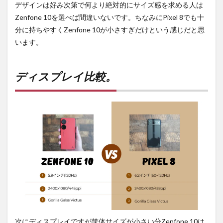
デザインは好み次第で何より絶対的にサイズ感を求める人は
は待
ち時
Zenfone 10を選べば間違いないです。ちなみにPixel 8でも十
間・
分に持ちやすくZenfone 10が小さすぎだけという感じだと思
手数
います。
料不
要の
オン
ライ
ディスプレイ比較。
ンシ
ョッ
プが
おす
す
め！
次にディスプレイですが筐体サイズが小さい分Zenfone 10は