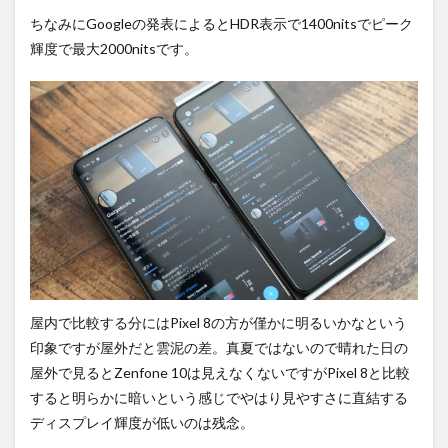
ちなみにGoogleの発表によるとHDR表示で1400nitsでピーク
輝度で最大2000nitsです。
屋内で比較する分にはPixel 8の方が僅かに明るいかなという
印象ですが屋外だと雲泥の差。真夏ではないので晴れた日の
屋外で見るとZenfone 10は見えなくないですがPixel 8と比較
すると明らかに暗いという感じでやはり見やすさに直結する
ディスプレイ輝度が低いのは残念。