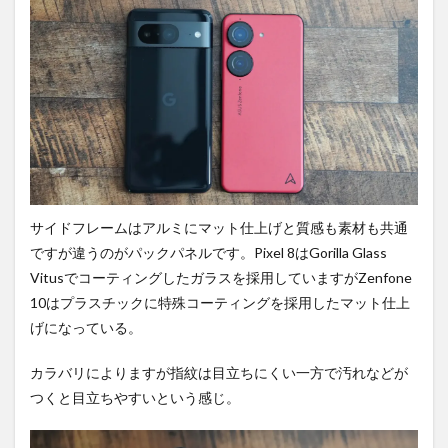
ーマ
ンス
の違
い。
3.3
バッ
テリ
ー関
連の
違
い。
サイドフレームはアルミにマット仕上げと質感も素材も共通
3.4
ですが違うのがパックパネルです。Pixel 8はGorilla Glass
その
Vitusでコーティングしたガラスを採用していますがZenfone
他の
違
10はプラスチックに特殊コーティングを採用したマット仕上
い。
げになっている。
4
カメ
カラバリによりますが指紋は目立ちにくい一方で汚れなどが
ラを
つくと目立ちやすいという感じ。
比
較。