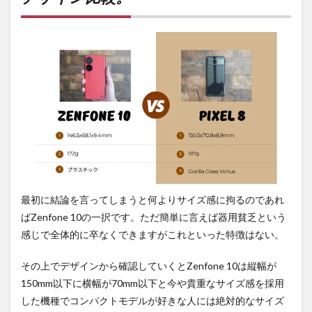
較。
2
ディ
スプ
レイ
比
較。
2.1
ディ
スプ
レイ
輝度
の違
い。
最初に結論を言ってしまうと何よりサイズ感に拘るのであれ
2.2
ばZenfone 10の一択です。ただ簡単に言えば器用貧乏という
コン
感じで全体的に卒なくできますがこれといった特徴はない。
テン
ツの
見や
その上でデザインから確認していくとZenfone 10は縦幅が
す
150mm以下に横幅が70mm以下と今や貴重なサイズ感を採用
さ。
した機種でコンパクトモデルが好きな人には絶対的なサイズ
2.3