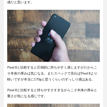
感だと思います。
リフ
レッ
シュ
レー
トの
違
い。
3
基礎
スペ
ック
比
較。
3.1
Pixel 8と比較すると圧倒的に持ちやすく感じますがだからこ
容量
そ本体の厚みは気になる。またスペックで見ればPixel 8より
構成
軽いですが本当に170gと思うくらいのずっしり感はある。
の違
い。
Pixel 8と比較すると持ちやすさすぎるからこそ本体の厚みと
3.2
重さが気になる感じです。
発熱
とパ
フォ