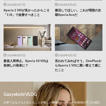
2026年8月7日
2026年8月6日
Xperia 1 VIIIが良かったからこそ
復活してほしい。これが理想の次
「1 IX」で改善すべきこと
期Xperia Aceだ
2026年8月5日
2026年8月3日
新規入荷停止。Xperia 10 VIIIは
言われてみればそう。OnePlusか
前倒しの発表に？
らXperia 1 VIIIに買い替えて感じ
たこと
Gazyekichi VLOG
記事ではなかなか伝えることが難しい機種のスピーカーや動画の手ぶれ補正