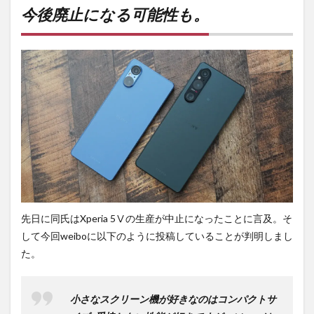
にな
今後廃止になる可能性も。
る可
能性
も。
2
PR)
購入
は待
ち時
間・
手数
料不
要の
オン
ライ
ンシ
先日に同氏はXperia 5Ⅴの生産が中止になったことに言及。そ
ョッ
プが
して今回weiboに以下のように投稿していることが判明しまし
おす
た。
す
め！
小さなスクリーン機が好きなのはコンパクトサ