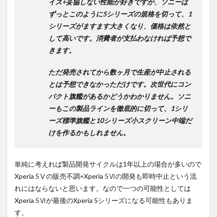
イズ+妥協しない性能が好きですが、ソニーは
ずっとこのように5シリーズの規格を切って、1
シリーズがますます大きくなり、価格は依然と
して高いです。消費者が支払わなければ予想で
きます。
ただ発売されてから数ヶ月で生産が中止される
とは予想できなかっただけです。次世代にコン
パクト旗艦があるかどうかわかりません。ソニ
ーもこの製品ラインを徹底的に切って、1シリ
ーズ標準旗艦と10シリーズ小スクリーン中端だ
けを作るかもしれません。
単純に考えれば製品開発サイクルは1年以上の場合が多いので
Xperia 5Ⅴの販売不調=Xperia 5Ⅵの開発も即時中止という流
れにはならないと思います。なので一つの可能性としては
Xperia 5Ⅵが最後のXperia 5シリーズになる可能性もありま
す。