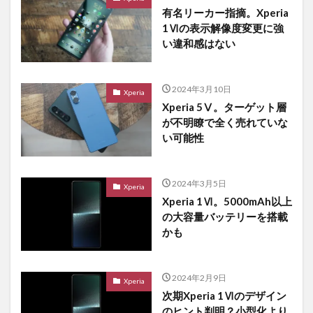
有名リーカー指摘。Xperia
1Ⅵの表示解像度変更に強
い違和感はない
2024年3月10日
Xperia
Xperia 5Ⅴ。ターゲット層
が不明瞭で全く売れていな
い可能性
2024年3月5日
Xperia
Xperia 1Ⅵ。5000mAh以上
の大容量バッテリーを搭載
かも
2024年2月9日
Xperia
次期Xperia 1Ⅵのデザイン
のヒント判明？小型化より