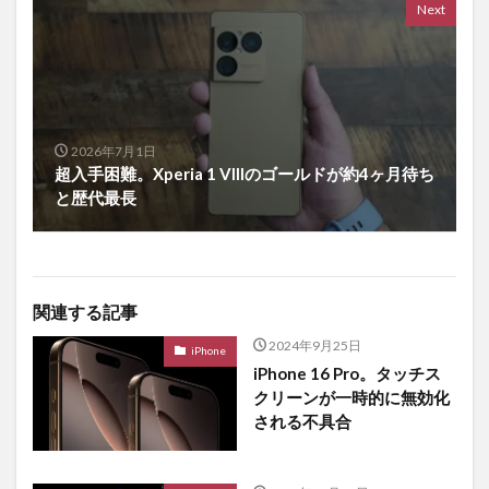
Next
2026年7月1日
超入手困難。Xperia 1 VIIIのゴールドが約4ヶ月待ち
と歴代最長
関連する記事
2024年9月25日
iPhone
iPhone 16 Pro。タッチス
クリーンが一時的に無効化
される不具合