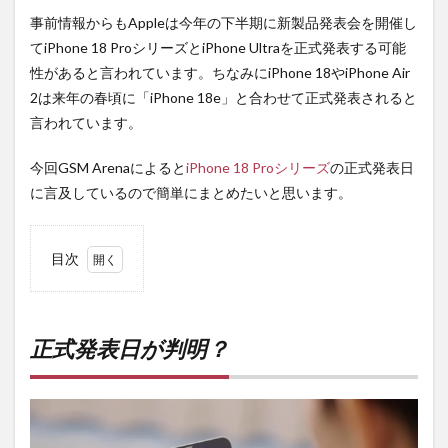
事前情報からもAppleは今年の下半期に新製品発表会を開催し
てiPhone 18 ProシリーズとiPhone Ultraを正式発表する可能
性があると言われています。ちなみにiPhone 18やiPhone Air
2は来年の春頃に「iPhone 18e」と合わせて正式発表されると
言われています。
今回GSM Arenaによると
iPhone 18 Proシリーズ
の正式発表日
に言及しているので簡単にまとめたいと思います。
目次
1
正式
発表
日が
正式発表日が判明？
判
明？
2
PR)
購入