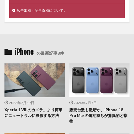
広告出稿・記事寄稿について。
iPhone
の最新記事8件
2026年7月19日
2026年7月7日
Xperia 1 VIIIのカメラ。より簡単
販売台数も激増か。iPhone 18
にニュートラルに撮影する方法
Pro Maxの電池持ちが驚異的と指
摘