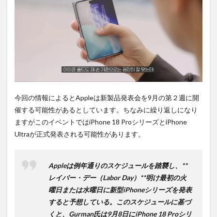
は待
ち時
間不
要の
オン
ライ
ンシ
ョッ
プが
おす
す
今回の情報によるとAppleは新製品発表会を9月の第２週に開
め！
催する可能性があるとしています。ちなみに繰り返しになり
ますがこのイベントではiPhone 18 ProシリーズとiPhone
Ultraが正式発表される可能性があります。
Appleは例年通りのスケジュールを踏襲し、**
レイバー・デー（Labor Day）**明け最初の火
曜日または水曜日に新型iPhoneシリーズを発表
すると予想している。このスケジュールに基づ
くと、Gurman氏は9月8日にiPhone 18 Proシリ