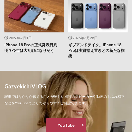
2026年7月1日
2026年6月28日
iPhone 18 Proの正式発表日判
ギブアンドテイク。iPhone 18
明？今年は大乱戦になりそう
Proは実質据え置きとの新たな指
摘
Gazyekichi VLOG
記事ではなかなか伝えることが難しい機種のスピーカーや動画の手ぶれ補正
などをYouTubeでよりわかりやすくご確認できます。
YouTube