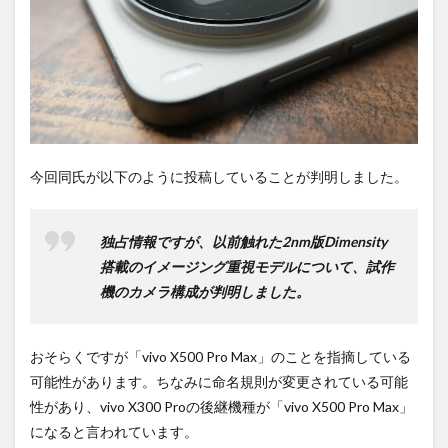
ち時
間不
要の
オン
ライ
ンシ
ョッ
プが
おす
す
今回同氏が以下のように投稿していることが判明しました。
め！
独占情報ですが、以前触れた2nm版Dimensity
搭載のイメージング重視モデルについて、試作
機のカメラ構成が判明しました。
おそらくですが「vivo X500 Pro Max」のことを指摘している
可能性があります。ちなみに命名規則が変更されている可能
性があり、vivo X300 Proの後継機種が「vivo X500 Pro Max」
になると言われています。