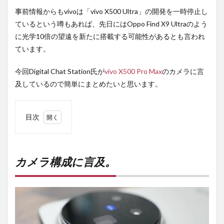
事前情報からもvivoは「vivo X500 Ultra」の開発を一時停止し
ているという噂もあれば、先日にはOppo Find X9 Ultraのよう
に光学10倍の望遠を新たに搭載する可能性があるとも言われ
ています。
今回Digital Chat Station氏が
vivo X500 Pro Max
のカメラに言
及しているので簡単にまとめたいと思います。
目次
1
カメ
ラ構
成に
カメラ構成に言及。
言
及。
2
PR)
購入
は待