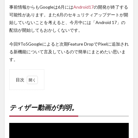
事前情報からもGoogleは6月には
Android17
の開発が終了する
可能性があります。また6月のセキュリティアップデートが開
始していないことを考えると、今月中には「Android 17」の
配信が開始してもおかしくないです。
今回9To5Googleによると次期Feature DropでPixelに追加され
る新機能について言及しているので簡単にまとめたい思いま
す。
目次
1
ティ
ザー
動画
ティザー動画が判明。
が判
明。
2
PR)
購入