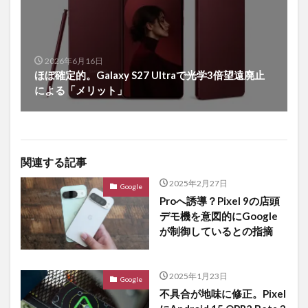
2026年6月16日
ほぼ確定的。Galaxy S27 Ultraで光学3倍望遠廃止
による「メリット」
関連する記事
2025年2月27日
Google
Proへ誘導？Pixel 9の店頭
デモ機を意図的にGoogle
が制御しているとの指摘
2025年1月23日
Google
不具合が地味に修正。Pixel