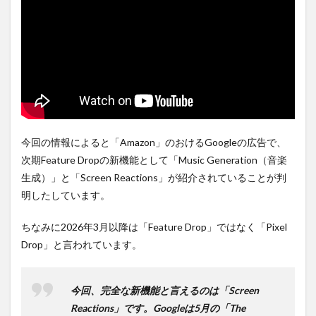
は待
ち時
間不
要の
オン
ライ
ンシ
ョッ
プが
おす
す
今回の情報によると「Amazon」のおけるGoogleの広告で、
め！
次期Feature Dropの新機能として「Music Generation（音楽
生成）」と「Screen Reactions」が紹介されていることが判
明したしています。
ちなみに2026年3月以降は「Feature Drop」ではなく「Pixel
Drop」と言われています。
今回、完全な新機能と言えるのは「Screen
Reactions」です。Googleは5月の「The