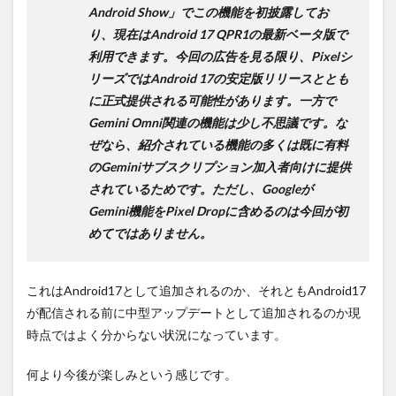
Android Show」でこの機能を初披露してお
り、現在はAndroid 17 QPR1の最新ベータ版で
利用できます。今回の広告を見る限り、Pixelシ
リーズではAndroid 17の安定版リリースととも
に正式提供される可能性があります。一方で
Gemini Omni関連の機能は少し不思議です。な
ぜなら、紹介されている機能の多くは既に有料
のGeminiサブスクリプション加入者向けに提供
されているためです。ただし、Googleが
Gemini機能をPixel Dropに含めるのは今回が初
めてではありません。
これはAndroid17として追加されるのか、それともAndroid17
が配信される前に中型アップデートとして追加されるのか現
時点ではよく分からない状況になっています。
何より今後が楽しみという感じです。