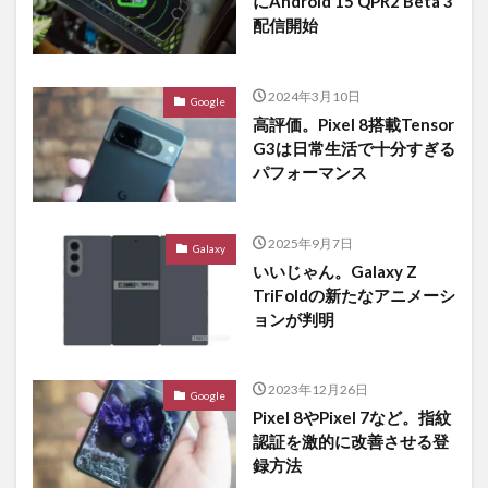
にAndroid 15 QPR2 Beta 3
配信開始
2024年3月10日
Google
高評価。Pixel 8搭載Tensor
G3は日常生活で十分すぎる
パフォーマンス
2025年9月7日
Galaxy
いいじゃん。Galaxy Z
TriFoldの新たなアニメーシ
ョンが判明
2023年12月26日
Google
Pixel 8やPixel 7など。指紋
認証を激的に改善させる登
録方法