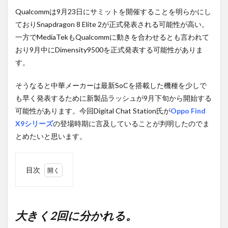
Qualcommは9月23日にサミットを開催することを明らかにし
ておりSnapdragon 8 Elite 2が正式発表される可能性が高い。
一方でMediaTekもQualcommに動きを合わせるとも言われて
おり9月中にDimensity9500を正式発表する可能性がありま
す。
そうなると中華メーカーは最新SoCを搭載した機種を少しで
も早く発表するために新製品ラッシュが9月下旬から開始する
可能性があります。今回Digital Chat Station氏が
Oppo Find
X9シリーズ
の登場時期に言及していることが判明したのでま
とめたいと思います。
目次
1
大き
く2
回に
大きく2回に分かれる。
分か