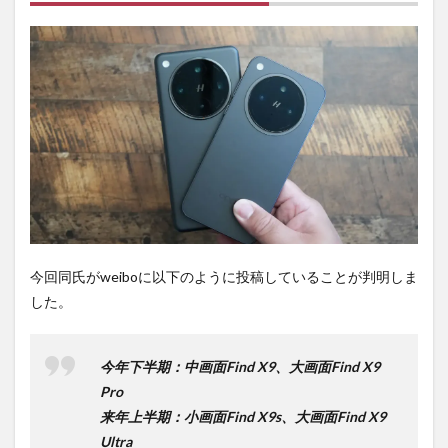
れ
る。
2
PR)
購入
は待
ち時
間不
要の
オン
ライ
ンシ
ョッ
プが
おす
今回同氏がweiboに以下のように投稿していることが判明しま
す
した。
め！
今年下半期：中画面Find X9、大画面Find X9
Pro
来年上半期：小画面Find X9s、大画面Find X9
Ultra