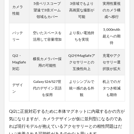
5倍ペリスコープ
3倍域でもより
実用性重視
カメラ
望遠で3倍ズーム
高画質な撮影が
のカメラ構
性能
領域もカバー
可能
成へ移行
5,000mAh
バッテ
空いたスペースを
より長い電池持
超えへの期
リー
活用して容量増加
ちを実現
待
Qi2・
Qi2やMagSafeア
充電やアク
横長カメラバー採
MagSafe
クセサリーとの
セサリー選
用の可能性
対応
互換性向上
択肢が拡大
Galaxy S26/S27世
よりシンプルで
机上でのガ
デザイ
代のデザイン言語
統一感のある外
タつき軽減
ン
を採用
観
も期待
Qi2に正規対応するために本体マグネットに内蔵するかの方が
気になりますが、カメラデザインが仮に並列型になるのであ
れば現行モデルが抱えているアクセサリーとの相性問題はだ
いぶ改善される可能性があるのかなと思います。