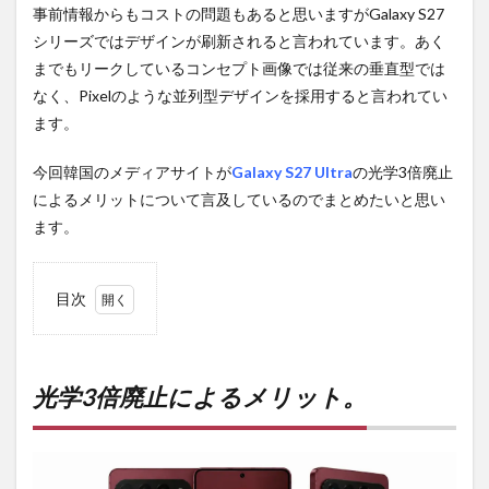
事前情報からもコストの問題もあると思いますがGalaxy S27
シリーズではデザインが刷新されると言われています。あく
までもリークしているコンセプト画像では従来の垂直型では
なく、Pixelのような並列型デザインを採用すると言われてい
ます。
今回韓国のメディアサイトが
Galaxy S27 Ultra
の光学3倍廃止
によるメリットについて言及しているのでまとめたいと思い
ます。
目次
1
光学
3倍
廃止
光学3倍廃止によるメリット。
によ
るメ
リッ
ト。