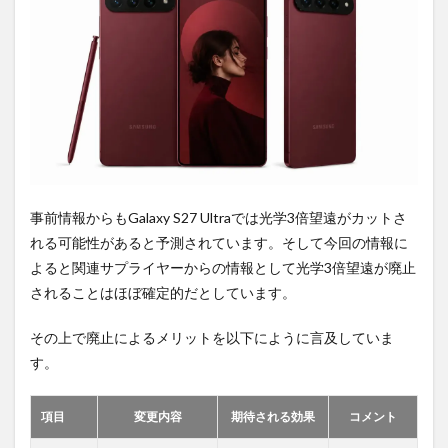
2
PR)
購入
は待
ち時
間不
要の
オン
ライ
ンシ
ョッ
プが
事前情報からもGalaxy S27 Ultraでは光学3倍望遠がカットさ
おす
れる可能性があると予測されています。そして今回の情報に
す
め！
よると関連サプライヤーからの情報として光学3倍望遠が廃止
されることはほぼ確定的だとしています。
その上で廃止によるメリットを以下にように言及していま
す。
項目
変更内容
期待される効果
コメント