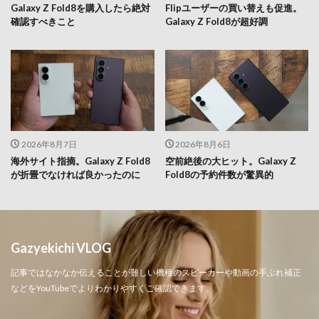
Galaxy Z Fold8を購入したら絶対
Flipユーザーの買い替えも促進。
確認すべきこと
Galaxy Z Fold8が超好調
2026年8月7日
2026年8月6日
海外サイト指摘。Galaxy Z Fold8
空前絶後の大ヒット。Galaxy Z
が折畳でなければ良かったのに
Fold8の予約件数が驚異的
Gazyekichi VLOG
記事ではなかなか伝えることが難しい機種のスピーカーや動画の手ぶれ補正
などをYouTubeでよりわかりやすくご確認できます。