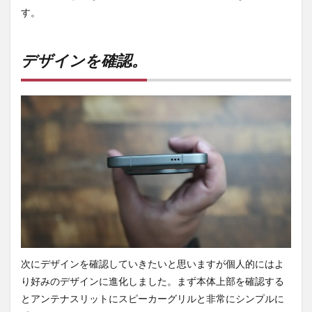
で撮
す。
影。
6.10
広角(低
デザインを確認。
照度)で
撮影。
6.11
望遠(低
照度)で
撮影。
7
カメ
ラキ
ット
も購
入。
7.1
サン
次にデザインを確認していきたいと思いますが個人的にはよ
プル
り好みのデザインに進化しました。まず本体上部を確認する
を確
認。
とアンテナスリットにスピーカーグリルと非常にシンプルに