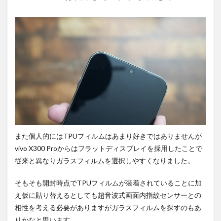
影。
6.2
広角
で撮
影。
6.3
ポー
トレ
ート
で撮
影。
6.4
また個人的にはTPUフィルムはあまり好きではありませんが
望遠
で撮
vivo X300 Proからはフラットディスプレイを採用したことで
影。
従来と異なりガラスフィルムを選択しやすくなりました。
6.5
ズー
そもそも開封時点でTPUフィルムが装着されていることに加
ムで
え仮に貼り替えるとしても超音波式画面内指紋センサーとの
中距
離撮
相性を考える必要がありますがガラスフィルムを探すのもあ
影。
りかなと思います。