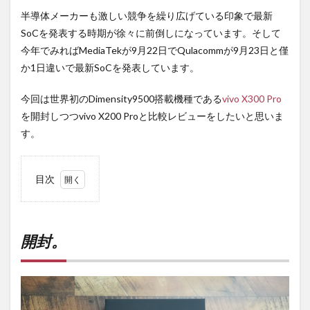
半導体メーカーも激しい競争を繰り広げている印象で最新
SoCを発表する時期が徐々に前倒しになっています。そして
今年でみればMediaTekが9月22日でQulacommが9月23日と僅
か1日違いで最新SoCを発表しています。
今回は世界初のDimensity9500搭載機種である
vivo X300 Pro
を開封しつつvivo X200 Proと比較レビューをしたいと思いま
す。
目次
1
開
封。
開封。
1.1
フィ
ルム
は従
来よ
り選