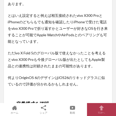
あります。
とはいえ設定すると例えば相互接続されたvivo X300 Proと
iPhoneのどちらもでも通知を確認したりiPhoneで受けた電話
をvivo X300 Proで折り返すかとユーザーが好きなOSを行き来
することが可能でApple WatchやAirPodsとのペアリングも可
能となっています。
ただivo X Fold 5のグローバル版で使えなかったことを考える
とvivo X300 Proも今後グローバル版が出たとしてもApple製
品との連携性は封鎖されたままの可能性があります。
何よりOriginOS 6のデザインはiOS26のリキッドグラスに似
ているので評価が分かれるかもしれません。
容量構成を確認。
ホーム
シェア
動画
TOPへ