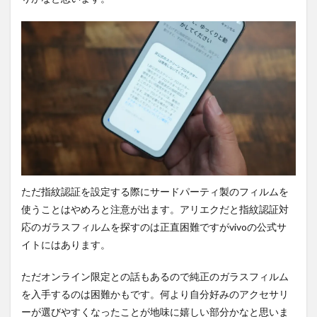
6.6
ズー
ムで
接
写。
6.7
マク
ロ(超
広角)
で撮
影。
6.8
ただ指紋認証を設定する際にサードパーティ製のフィルムを
マク
ロ(望
使うことはやめろと注意が出ます。アリエクだと指紋認証対
遠)で
応のガラスフィルムを探すのは正直困難ですがvivoの公式サ
撮
影。
イトにはあります。
6.9
ただオンライン限定との話もあるので純正のガラスフィルム
超広
角(低
を入手するのは困難かもです。何より自分好みのアクセサリ
照度)
ーが選びやすくなったことが地味に嬉しい部分かなと思いま