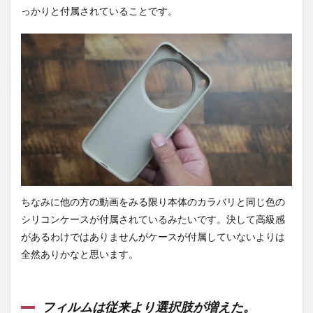
認。
っかりと付属されていることです。
4.5
バッ
テリ
ー関
連を
確
認。
5
その
他を
比
較。
6
ちなみに他の方の動画をみる限り本体のカラバリと同じ色の
カメ
シリコンケースが付属されているみたいです。決して高級感
ラを
があるわけではありませんがケースが付属していないよりは
確
認。
全然ありかなと思います。
6.1
超広
角で
フィルムは従来より選択肢が増えた。
撮