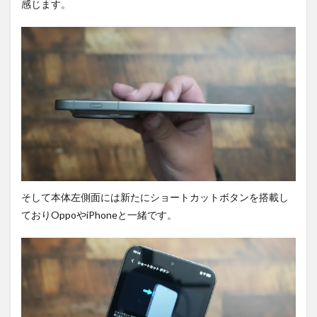
感じます。
8
まと
め。
9
PR)
購入
は待
ち時
間不
要の
オン
ライ
ンシ
ョッ
そして本体左側面には新たにショートカットボタンを搭載し
プが
おす
ておりOppoやiPhoneと一緒です。
す
め！