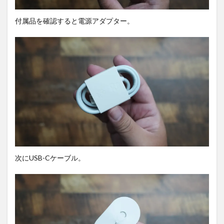
3.1
コン
付属品を確認すると電源アダプター。
テン
ツの
表示
を確
認。
3.2
ディ
スプ
レイ
輝度
を確
認。
4
基礎
次にUSB-Cケーブル。
スペ
ック
を確
認。
4.1
Apple