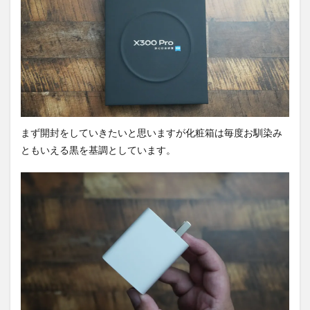
択肢
が増
え
た。
2
デザ
イン
を確
認。
まず開封をしていきたいと思いますが化粧箱は毎度お馴染み
2.1
ともいえる黒を基調としています。
vivo
X200
Proと
比
較。
3
ディ
スプ
レイ
を確
認。