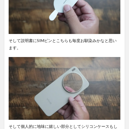
製品
との
連
携。
4.2
容量
構成
そして説明書にSIMピンとこちらも毎度お馴染みかなと思い
を確
ます。
認。
4.3
Dimensity9500
をカスタマイ
ズ
4.4
発熱
とパ
フォ
ーマ
ンス
の持
続性
を確
そして個人的に地味に嬉しい部分としてシリコンケースもし