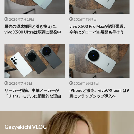
2026年7月19日
2026年7月9日
最強の望遠採用と引き換えに。
vivo X500 Pro Maxが認証通過。
vivo X500 Ultraは順調に開発中
今年はグローバル展開も早そう
2026年7月3日
2026年6月29日
リーカー指摘。中華メーカーが
iPhoneと激突。vivoやXiaomiは9
「Ultra」モデルに消極的な理由
月にフラッグシップ導入へ
Gazyekichi VLOG