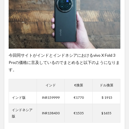
2
PR)
購入
は待
ち時
間・
手数
料不
要の
オン
今回同サイトがインドとインドネシアにおけるvivo X Fold 3
ライ
ンシ
Proの価格に言及しているのでまとめると以下のようになりま
ョッ
す。
プが
おす
す
インド
€換算
ドル換算
め！
インド版
INR159999
€1770
＄1915
インドネシア
INR138430
€1535
$1655
版