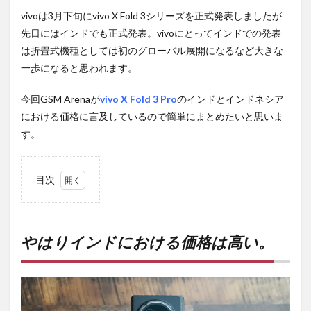
vivoは3月下旬にvivo X Fold 3シリーズを正式発表しましたが
先日にはインドでも正式発表。vivoにとってインドでの発表
は折畳式機種としては初のグローバル展開になるなど大きな
一歩になると思われます。
今回GSM Arenaが
vivo X Fold 3 Pro
のインドとインドネシア
における価格に言及しているので簡単にまとめたいと思いま
す。
目次
1
やは
りイ
ンド
やはりインドにおける価格は高い。
にお
ける
価格
は高
い。