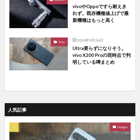
vivoやOppoですら耐えき
れず。既存機種値上げで最
新機種はもっと高く
2024年9月26日
Vivo
Ultra要らずになりそう。
vivo X200 Proの現時点で判
明している噂まとめ
人気記事
Google