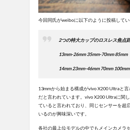
今回同氏がweiboに以下のように投稿して
2つの特大カップのロスレス焦点
13mm-26mm 35mm-70mm 85mm
14mm 23mm-46mm 70mm 100mm
13mmから始まる構成がvivo X200 Ultraと
だと言われています。vivo X200 Ultraに
ていると言われており、同じセンサーを超
いるのが興味深いです。
各社の最上位モデルの中でもメインカメラセンサーにL