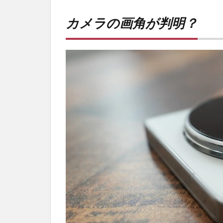
カメ
ラの
カメラの画角が判明？
画角
が判
明？
2
PR)
購入
は待
ち時
間不
要の
オン
ライ
ンシ
ョッ
プが
おす
す
め！