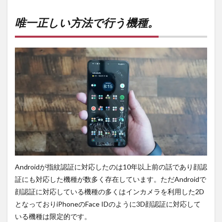
唯一
正し
い方
唯一正しい方法で行う機種。
法で
行う
機
種。
2
PR)
購入
は待
ち時
間・
手数
料不
要の
オン
ライ
Androidが指紋認証に対応したのは10年以上前の話であり顔認
ンシ
ョッ
証にも対応した機種が数多く存在しています。ただAndroidで
プが
顔認証に対応している機種の多くはインカメラを利用した2D
おす
となっておりiPhoneのFace IDのように3D顔認証に対応して
す
め！
いる機種は限定的です。