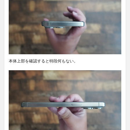
6.3
MagEZ
Grip
7
まと
め
8
PR)
購入
本体上部を確認すると特段何もない。
は待
ち時
間・
手数
料不
要の
オン
ライ
ンシ
ョッ
プが
おす
す