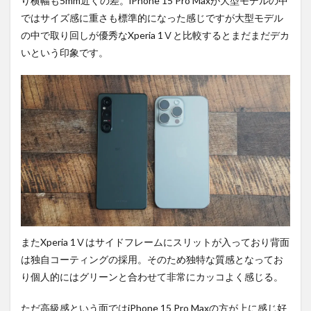
り横幅も5mm近くの差。iPhone 15 Pro Maxが大型モデルの中
ではサイズ感に重さも標準的になった感じですが大型モデル
の中で取り回しが優秀なXperia 1Ⅴと比較するとまだまだデカ
いという印象です。
またXperia 1Ⅴはサイドフレームにスリットが入っており背面
は独自コーティングの採用。そのため独特な質感となってお
り個人的にはグリーンと合わせて非常にカッコよく感じる。
ただ高級感という面ではiPhone 15 Pro Maxの方が上に感じ好