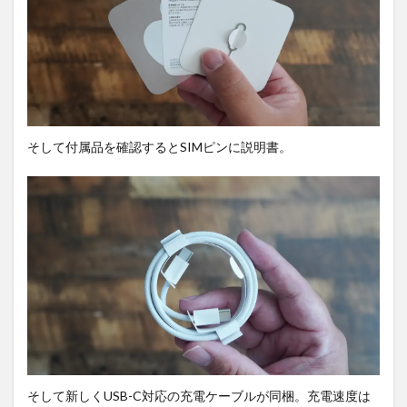
Xperia
1Ⅴと
デザ
イン
比
較。
3
ディ
そして付属品を確認するとSIMピンに説明書。
スプ
レイ
を確
認。
3.1
ディ
スプ
レイ
輝度
の
差。
3.2
コン
テン
そして新しくUSB-C対応の充電ケーブルが同梱。充電速度は