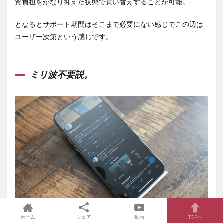
質負担をかなり抑えた状態で買い替えすることが可能。
となるとサポート期間はそこまで必要にない感じでこの辺は
ユーザー次第という感じです。
ミリ波不要説。
ちなみに今年もiPhoneはミリ波は非対応ですがアメリカ向け
ホーム
シェア
動画
TOPへ