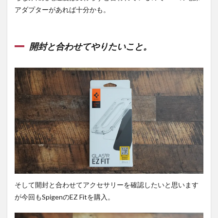
容量
アダプターがあれば十分かも。
構成
の比
較。
開封と合わせてやりたいこと。
4.3
パフ
ォー
マン
スと
発
熱。
4.4
電池
持ち
と充
電速
度。
4.5
そして開封と合わせてアクセサリーを確認したいと思います
その
が今回もSpigenのEZ Fitを購入。
他の
比
較。