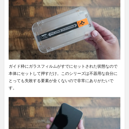
5
カメ
ラを
確
認。
5.1
超広
角で
撮
影。
ガイド枠にガラスフィルムがすでにセットされた状態なので
5.2
本体にセットして押すだけ。このシリーズは不器用な自分に
広角
で撮
とっても失敗する要素が全くないので非常にありがたいで
影。
す。
5.3
ポー
トレ
ート
で撮
影。
5.4