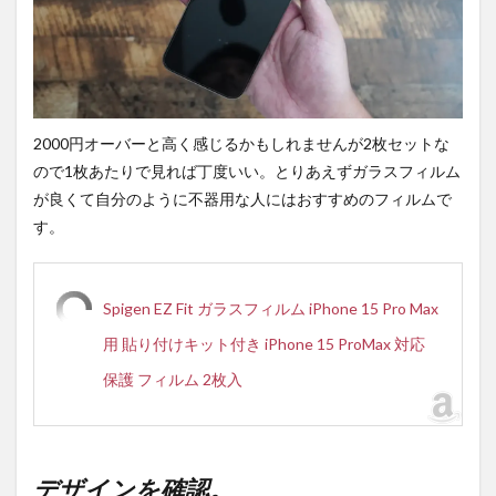
望遠
で撮
影。
5.5
焦点
距離
2000円オーバーと高く感じるかもしれませんが2枚セットな
がよ
ので1枚あたりで見れば丁度いい。とりあえずガラスフィルム
り細
が良くて自分のように不器用な人にはおすすめのフィルムで
か
く。
す。
5.6
超広
角(低
Spigen EZ Fit ガラスフィルム iPhone 15 Pro Max
照度)
で撮
用 貼り付けキット付き iPhone 15 ProMax 対応
影。
保護 フィルム 2枚入
5.7
広角
(低照
度)で
撮
デザインを確認。
影。