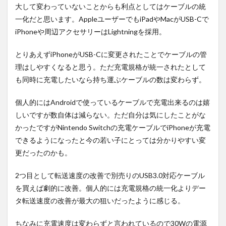
ツへ
大して変わっていないことからも利点としてはケーブルの統
の影
一化だと思います。AppleユーザーでもiPadやMacがUSB-Cで
響。
iPhoneや周辺アクセサリーはLightningを採用。
3.3
リフ
とりあえずiPhoneがUSB-Cに変更されたことでケーブルの管
レッ
シュ
理はしやすくなると思う。ただ充電規格が統一されたとして
レー
も同時に充電したいなら持ち運ぶケーブルの数は変わらず。
トの
差。
個人的にはAndroidで使っているケーブルで充電出来るのは嬉
4
しいですが数自体は減らない。ただ自分は気にしたことがな
基礎
スペ
かったですがNintendo Switchの充電ケーブルでiPhoneが充電
ック
できるようになったと今の若い子にとっては分かりやすい変
を確
更だったのかも。
認。
4.1
2つ目として転送速度の改善で別売りのUSB3.0対応ケーブル
ミリ
を買えば劇的に改善。個人的には充電規格の統一化よりデー
波不
要
タ転送速度の改善が最大の狙いだったように感じる。
説。
4.2
ちなみに充電速度は変わらずと言われているので30Wの電源