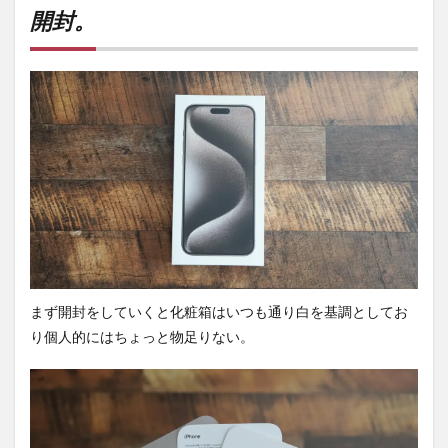
開封。
1.1
開封
と合
わせ
てや
りた
いこ
と。
2
デザ
イン
を確
認。
2.1
まず開封をしていくと化粧箱はいつも通り白を基調としてお
アク
ショ
り個人的にはちょっと物足りない。
ンボ
タン
の追
加。
2.2