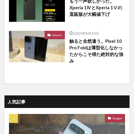
もう一声欲しかった。
Xperia 1ⅣとXperia 1Ⅴの
直販版が大幅値下げ
2025年8月23日
column
触ると全然違う。Pixel 10
Pro Foldは薄型化しなかっ
たからこそ得た絶対的な強
み
人気記事
Google