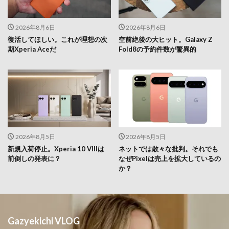
2026年8月6日
2026年8月6日
復活してほしい。これが理想の次
空前絶後の大ヒット。Galaxy Z
期Xperia Aceだ
Fold8の予約件数が驚異的
2026年8月5日
2026年8月5日
新規入荷停止。Xperia 10 VIIIは
ネットでは散々な批判。それでも
前倒しの発表に？
なぜPixelは売上を拡大しているの
か？
Gazyekichi VLOG