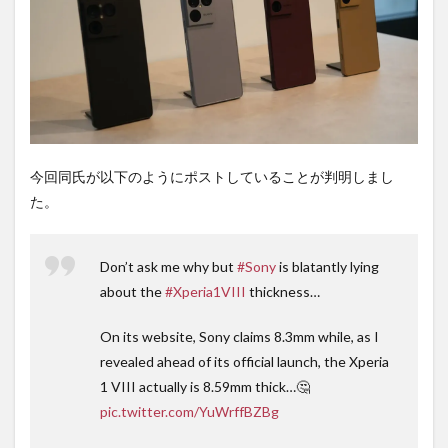
間不
要の
オン
ライ
ンシ
ョッ
プが
おす
す
め！
今回同氏が以下のようにポストしていることが判明しまし
た。
Don’t ask me why but
#Sony
is blatantly lying
about the
#Xperia1VIII
thickness…
On its website, Sony claims 8.3mm while, as I
revealed ahead of its official launch, the Xperia
1 VIII actually is 8.59mm thick…🤔
pic.twitter.com/YuWrffBZBg