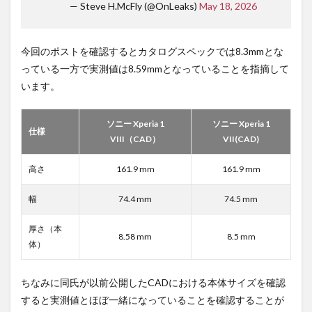
— Steve H.McFly (@OnLeaks)
May 18, 2026
今回のポストを確認するとカタログスペックでは8.3mmとな
っている一方で実測値は8.59mmとなっていることを指摘して
います。
ソニー Xperia 1
ソニー Xperia 1
仕様
VIII（CAD）
VII(CAD)
高さ
161.9 mm
161.9 mm
幅
74.4 mm
74.5 mm
厚さ（本
8.58 mm
8.5 mm
体）
ちなみに同氏が以前公開したCADにおける本体サイズを確認
すると実測値とほぼ一緒になっていることを確認することが