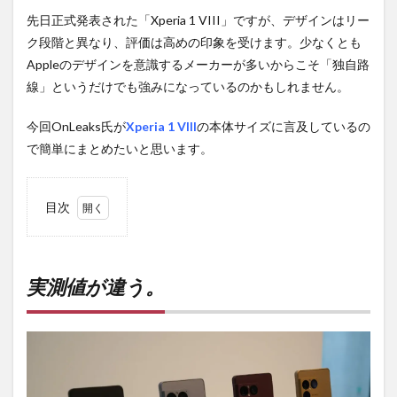
先日正式発表された「Xperia 1 VIII」ですが、デザインはリー
ク段階と異なり、評価は高めの印象を受けます。少なくとも
Appleのデザインを意識するメーカーが多いからこそ「独自路
線」というだけでも強みになっているのかもしれません。
今回OnLeaks氏が
Xperia 1 VIII
の本体サイズに言及しているの
で簡単にまとめたいと思います。
目次
1
実測
値が
違
実測値が違う。
う。
2
PR)
購入
は待
ち時