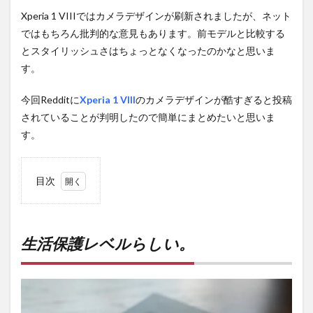
Xperia 1 VIIIではカメラデザインが刷新されましたが、ネット
ではもちろん批判的な意見もあります。前モデルと比較する
とスタイリッシュさはちょっとなくなったのかなと思いま
す。
今回Redditに
Xperia 1 VIII
のカメラデザインが酷すぎると投稿
されていることが判明したので簡単にまとめたいと思いま
す。
目次
1
生活
保護
レベ
生活保護レベルらしい。
ルら
し
い。
2
PR)