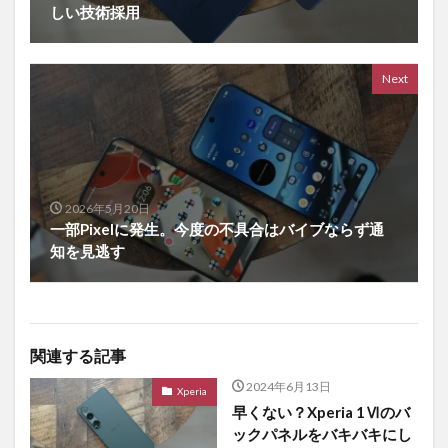
しい技術採用
Next
2026年5月20日
一部Pixelに発生。今度の不具合はバイブならず通
知を見逃す
関連する記事
2024年6月13日
Xperia
早くない？Xperia 1Ⅵのバ
ックパネルをバキバキにし