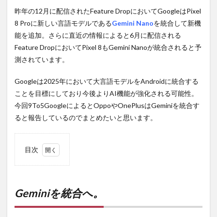
昨年の12月に配信されたFeature DropにおいてGoogleはPixel
8 Proに新しい言語モデルである
Gemini Nano
を統合して新機
能を追加。さらに直近の情報によると6月に配信される
Feature DropにおいてPixel 8もGemini Nanoが統合されると予
測されています。
Googleは2025年において大言語モデルをAndroidに統合する
ことを目標にしており今後よりAI機能が強化される可能性。
今回9To5GoogleによるとOppoやOnePlusはGeminiを統合す
ると報告しているのでまとめたいと思います。
目次
1
Gemini
を統合
へ。
Geminiを統合へ。
2
PR)