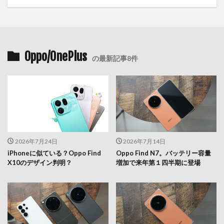
Oppo/OnePlus
の最新記事8件
2026年7月24日
2026年7月14日
iPhoneに似ている？Oppo Find
Oppo Find N7。バッテリー容量
X10のデザイン判明？
増加で来年第１四半期に登場