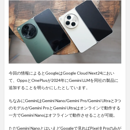
購入
は待
ち時
間・
手数
料不
要の
オン
ライ
ンシ
ョッ
プが
おす
す
今回の情報によるとGoogleはGoogle Cloud Next24におい
め！
て、OppoとOnePlusが2024年にGemini LLMを同社の製品に
追加することを明らかにしたとしています。
ちなみにGeminiはGemini Nano/Gemini Pro/Gemini Ultraと3つ
のモデルがGemini ProとGemini Ultraはオンラインで動作する
一方でGemini Nanoはオフラインで動作させることが可能。
ただGemini NanoとはいえどGoogleで見ればPixel 8 Proのみが