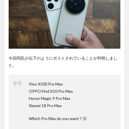
は待
ち時
間不
要の
オン
ライ
ンシ
ョッ
プが
おす
す
今回同氏が以下のようにポストされていることが判明しまし
め！
た。
Vivo X500 Pro Max
OPPO Find X10 Pro Max
Honor Magic 9 Pro Max
Xiaomi 18 Pro Max
Which Pro Max do you want ? 🤧