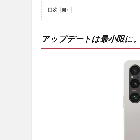
目次
1
アッ
プデ
アップデートは最小限に
ート
は最
小限
に。
2
PR)
購入
は待
ち時
間・
手数
料不
要の
オン
ライ