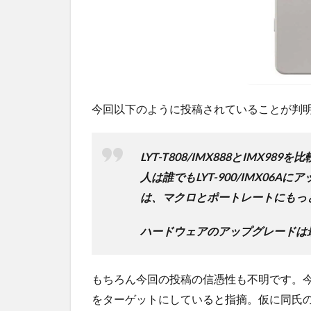
ンシ
ョッ
プが
おす
す
め！
今回以下のように投稿されていることが判
LYT-T808/IMX888とIMX
人は誰でもLYT-900/IMX06A
は、マクロとポートレートにもっ
ハードウェアのアップグレードは
もちろん今回の投稿の信憑性も不明です。今回
をターゲットにしていると指摘。仮に同氏