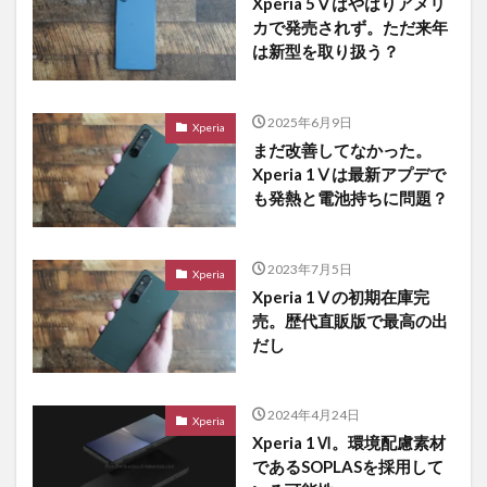
Xperia 5Ⅴはやはりアメリ
カで発売されず。ただ来年
は新型を取り扱う？
2025年6月9日
Xperia
まだ改善してなかった。
Xperia 1Ⅴは最新アプデで
も発熱と電池持ちに問題？
2023年7月5日
Xperia
Xperia 1Ⅴの初期在庫完
売。歴代直販版で最高の出
だし
2024年4月24日
Xperia
Xperia 1Ⅵ。環境配慮素材
であるSOPLASを採用して