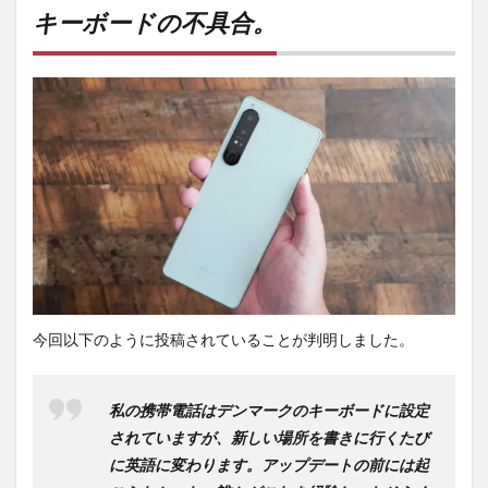
ドの
キーボードの不具合。
不具
合。
2
PR)
購入
は待
ち時
間・
手数
料不
要の
オン
ライ
ンシ
ョッ
今回以下のように投稿されていることが判明しました。
プが
おす
す
め！
私の携帯電話はデンマークのキーボードに設定
されていますが、新しい場所を書きに行くたび
に英語に変わります。アップデートの前には起