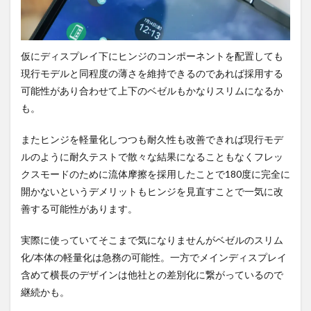
仮にディスプレイ下にヒンジのコンポーネントを配置しても
現行モデルと同程度の薄さを維持できるのであれば採用する
可能性があり合わせて上下のベゼルもかなりスリムになるか
も。
またヒンジを軽量化しつつも耐久性も改善できれば現行モデ
ルのように耐久テストで散々な結果になることもなくフレッ
クスモードのために流体摩擦を採用したことで180度に完全に
開かないというデメリットもヒンジを見直すことで一気に改
善する可能性があります。
実際に使っていてそこまで気になりませんがベゼルのスリム
化/本体の軽量化は急務の可能性。一方でメインディスプレイ
含めて横長のデザインは他社との差別化に繋がっているので
継続かも。