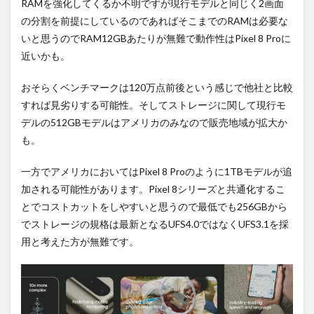
RAMを強化してくるか不明ですが現行モデルと同じく2画面
の分割を前提にしているのであればそこまでのRAMは必要な
いと思うのでRAM12GBあたりが無難で動作性はPixel 8 Proに
近いかも。
おそらくベンチマークは120万点前後という感じで他社と比較
すれば見劣りする可能性。そしてストレージに関して現行モ
デルの512GBモデルはアメリカのみなので販売地域が拡大か
も。
一方でアメリカにおいてはPixel 8 Proのように1TBモデルが追
加される可能性があります。Pixel 8シリーズと共通化するこ
とでコストカットをしやすいと思うので最低でも256GBから
でストレージの規格は最新となるUFS4.0ではなくUFS3.1を採
用と考えた方が無難です。