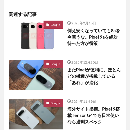
関連する記事
2025年2月18日
Google
例え安くなっていても8aを
今買うな。Pixel 9aを絶対
待った方が得策
2025年12月20日
Google
またPixelが便利に。ほとん
どの機種が搭載している
「あれ」が進化
2024年11月9日
Google
海外サイト指摘。Pixel 9搭
載Tensor G4でも日常使い
なら過剰スペック