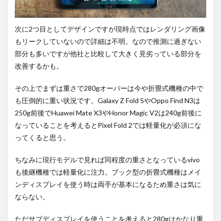
次に2つ目としてデザインですが現時点ではレンダリング画像
もリークしていないので詳細は不明。なので推測に過ぎない
部分も多いですが他社と比較して大きく見劣っている部分を
改善するかも。
その上でまずは重さで280gオーバーは今や折畳式機種の中で
も圧倒的に重い状況です。Galaxy Z Fold 5やOppo Find N3は
250g前後でHuawei Mate X3やHonor Magic V2は240g前後に
なっていることを考えるとPixel Fold 2では軽量化が必須にな
ってくると思う。
ちなみに現行モデルで見れば同程度の重さとなっているvivo
も後継機種では軽量化に注力。ブック型の折畳式機種はメイ
ンディスプレイを使う時は両手が基本になるため重さは気に
ならない。
ただサブディスプレイを使うことを考えると280gはかなり重