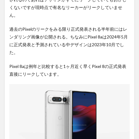
大型
くないですが現時点で有名なリーカーがリークしていませ
化に
ん。
期
待。
過去のPixelのリークをみる限り正式発表される半年前にはレ
5
ンダリング画像が公開される。ちなみにPixel 8aは2024年5月
まと
め
に正式発表と予測されている中デザインは2023年10月でし
た。
6
PR)
購入
Pixel 8aは例年と比較すると1ヶ月近く早くPixel 8の正式発表
は待
直後にリークしています。
ち時
間・
手数
料不
要の
オン
ライ
ンシ
ョッ
プが
おす
す