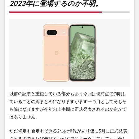
登場
2023年に登場するのか不明。
する
のか
不
明。
2
デザ
イン
はど
うな
るの
か。
3
基礎
スペ
以前の記事と重複している部分もあり今回は現時点で判明し
ック
は推
ていることの総まとめになりますがまず一つ目としてそもそ
測し
も論になりますが今年の上半期に正式発表されるのか定かで
やす
い。
はありません。
4
ただ肯定も否定もできる2つの情報があり仮に5月に正式発表
カメ
ラは
されるのであればデザインがすでにリークしていてもおかし