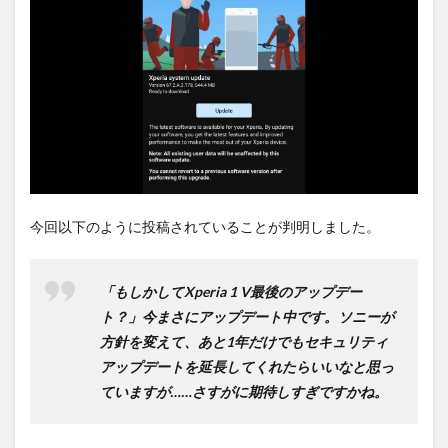
始？
2
PR)
購入
は待
ち時
間不
要の
オン
ライ
ンシ
ョッ
今回以下のように投稿されていることが判明しました。
プが
おす
す
「もしかしてXperia 1 V最後のアップデー
め！
ト？」今まさにアップデート中です。ソニーが
方針を変えて、あと1年だけでもセキュリティ
アップデートを延長してくれたらいいなと思っ
ていますが……さすがに期待しすぎですかね。