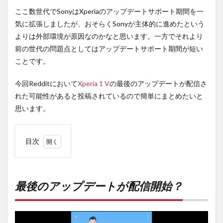
ここ数世代でSonyはXperiaのアップデートサポート期間を一
気に拡張しましたが、おそらくSonyが主体的に進めたという
よりは外部環境が原因なのかなと思います。一方でそれより
前の世代の問題点としてはアップデートサポート期間が短い
ことです。
今回Redditにおいて
Xperia 1 V
の最後のアップデートが配信さ
れた可能性があると投稿されているので簡単にまとめたいと
思います。
目次
1
最後
のア
ップ
最後のアップデートが配信開始？
デー
トが
配信
開