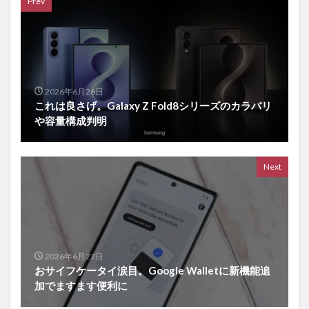
Prev
2026年6月26日
これは良さげ。Galaxy Z Fold8シリーズのカラバリ
や容量構成判明
Next
2026年6月27日
おサイフケータイ涙目。Google Walletに新機能追
加でますます便利に