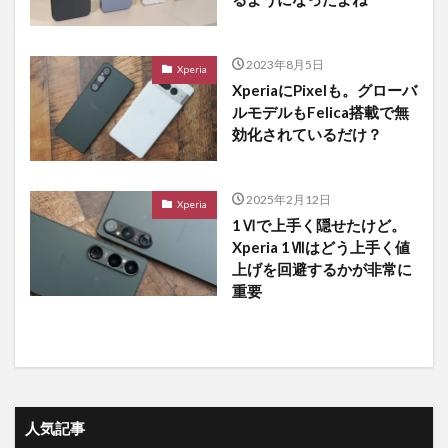
2023年8月5日
Xperia
XperiaにPixelも。グローバ
ルモデルもFelica搭載で無
効化されているだけ？
2025年2月12日
Xperia
1Ⅵで上手く隠せたけど。
Xperia 1Ⅶはどう上手く値
上げを回避するかが非常に
重要
人気記事