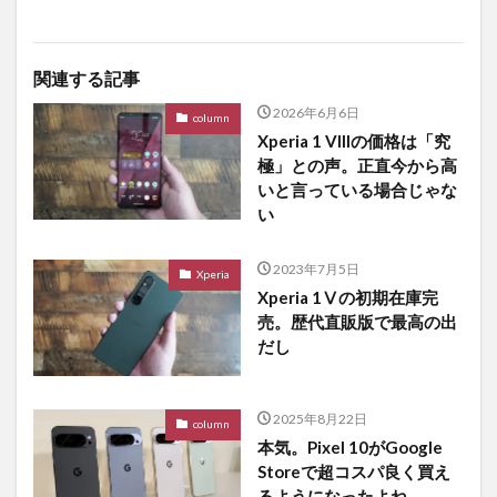
関連する記事
2026年6月6日
column
Xperia 1 VIIIの価格は「究
極」との声。正直今から高
いと言っている場合じゃな
い
2023年7月5日
Xperia
Xperia 1Ⅴの初期在庫完
売。歴代直販版で最高の出
だし
2025年8月22日
column
本気。Pixel 10がGoogle
Storeで超コスパ良く買え
るようになったよね