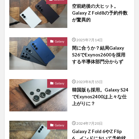
空前絶後の大ヒット。
Galaxy Z Fold8の予約件数
が驚異的
2025年7月14日
Galaxy
間に合うか？結局Galaxy
S26でExynos2600を採用
する半導体部門分からず
2023年8月15日
Galaxy
韓国版も採用。Galaxy S24
でExynos2400は上々な仕
上がりに？
2024年7月20日
Galaxy
Galaxy Z Fold 6やZ Flip
6。インドにおいて予約状