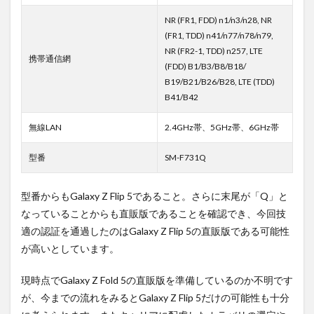
NR (FR1, FDD) n1/n3/n28, NR
(FR1, TDD) n41/n77/n78/n79,
NR (FR2-1, TDD) n257, LTE
携帯通信網
(FDD) B1/B3/B8/B18/
B19/B21/B26/B28, LTE (TDD)
B41/B42
無線LAN
2.4GHz帯、5GHz帯、6GHz帯
型番
SM-F731Q
型番からもGalaxy Z Flip 5であること。さらに末尾が「Q」と
なっていることからも直販版であることを確認でき、今回技
適の認証を通過したのはGalaxy Z Flip 5の直販版である可能性
が高いとしています。
現時点でGalaxy Z Fold 5の直販版を準備しているのか不明です
が、今までの流れをみるとGalaxy Z Flip 5だけの可能性も十分