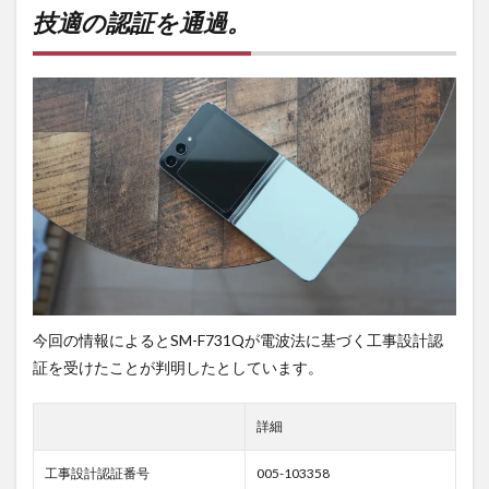
証を
技適の認証を通過。
通
過。
2
PR)
購入
は待
ち時
間・
手数
料不
要の
オン
ライ
ンシ
ョッ
今回の情報によるとSM-F731Qが電波法に基づく工事設計認
プが
おす
証を受けたことが判明したとしています。
す
め！
詳細
工事設計認証番号
005-103358