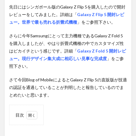
先日にはシンガポール版のGalaxy Z Flip 5を購入したので開封
レビューをしてみました。詳細は「
Galaxy Z Flip 5 開封レビ
ュー。世界で最も売れる折畳式機種
」をご参照下さい。
さらに今年Samsungにとって主力機種であるGalaxy Z Fold 5
を購入しましたが、やはり折畳式機種の中でカスタマイズ性
はピカイチという感じです。詳細「
Galaxy Z Fold 5 開封レビ
ュー。現行デザイン集大成に相応しい見事な完成度
」をご参
照下さい。
さて今回Blog of MobileによるとGalaxy Z Flip 5の直販版が技適
の認証を通過していることが判明したと報告しているのでま
とめたいと思います。
目次
1
技適
の認