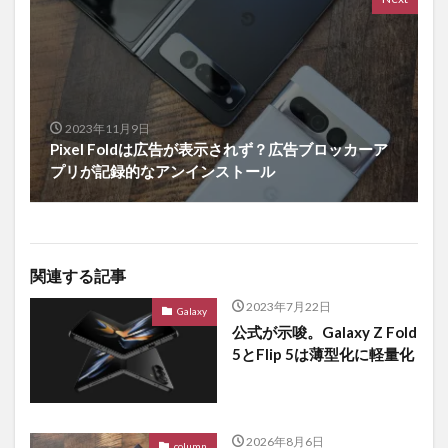
2023年11月9日
Pixel Foldは広告が表示されず？広告ブロッカーア
プリが記録的なアンインストール
関連する記事
2023年7月22日
Galaxy
公式が示唆。Galaxy Z Fold
5とFlip 5は薄型化に軽量化
2026年8月6日
column