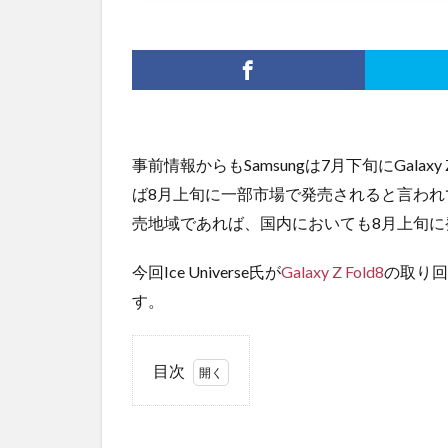
事前情報からもSamsungは7月下旬にGal
ば8月上旬に一部市場で発売されると言われてい
売地域であれば、国内においても8月上旬に
今回Ice Universe氏が
Galaxy Z Fold8
の取り回
す。
目次
1
取り
回し