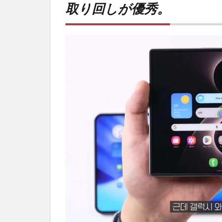
取り回しが優秀。
が優
秀。
2
PR)
購入
は待
ち時
間不
要の
オン
ライ
ンシ
ョッ
プが
おす
す
め！