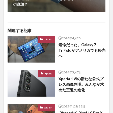
が追加？
関連する記事
2026年4月20日
column
短命だった。Galaxy Z
TriFoldがアメリカでも終売
へ
2024年5月7日
Xperia
Xperia 1Ⅵの新たな公式プ
レス画像判明。みんなが求
めた王道の進化
2025年12月28日
column
iPhoneからPixel 10 Pro XL