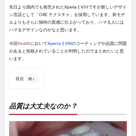
先日より国内でも発売されたXperia 1 VIIIですが新しいデザイ
ン言語として「ORE テクスチャ」を採用しています。前モデ
ルよりもさらに独特の質感に仕上がっており、ハマる人には
ハマるデザインなのかなと思います。
今回
Reddit
において
Xperia 1 VIII
のコーティングや品質に問題
があると投稿されていることが判明したのでまとめたいと思
います。
目次
1
品質
は大
丈夫
品質は大丈夫なのか？
なの
か？
2
PR)
購入