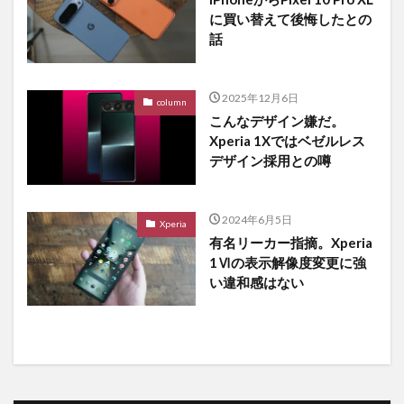
に買い替えて後悔したとの
話
2025年12月6日
column
こんなデザイン嫌だ。
Xperia 1Xではベゼルレス
デザイン採用との噂
2024年6月5日
Xperia
有名リーカー指摘。Xperia
1Ⅵの表示解像度変更に強
い違和感はない