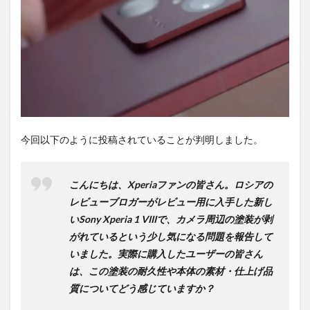
は待
ち時
間不
要の
オン
ライ
ンシ
ョッ
プが
おす
す
今回以下のように投稿されていることが判明しました。
め！
こんにちは、Xperiaファンの皆さん。ロシアの
レビューブロガーがレビュー用に入手した新し
いSony Xperia 1 VIIIで、カメラ周辺の塗装が剥
がれているという少し気になる問題を報告して
いました。実際に購入したユーザーの皆さん
は、この塗装の耐久性や本体の素材・仕上げ品
質についてどう感じていますか？