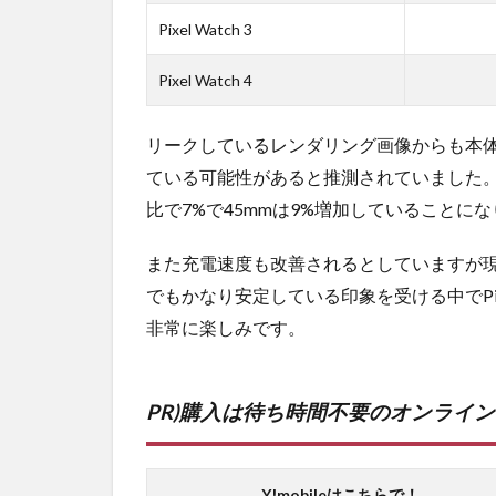
Pixel Watch 3
Pixel Watch 4
リークしているレンダリング画像からも本
ている可能性があると推測されていました。
比で7%で45mmは9%増加していることに
また充電速度も改善されるとしていますが現
でもかなり安定している印象を受ける中でPixe
非常に楽しみです。
PR)購入は待ち時間不要のオンライ
Y!mobileはこちらで！