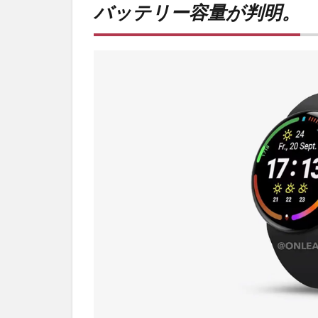
バッテリー容量が判明。
ー容
量が
判
明。
2
PR)
購入
は待
ち時
間不
要の
オン
ライ
ンシ
ョッ
プが
おす
す
め！