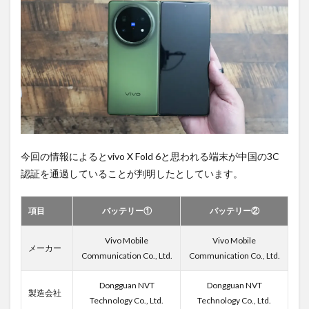
は待
ち時
間不
要の
オン
ライ
ンシ
ョッ
プが
おす
す
め！
今回の情報によるとvivo X Fold 6と思われる端末が中国の3C
認証を通過していることが判明したとしています。
項目
バッテリー①
バッテリー②
Vivo Mobile
Vivo Mobile
メーカー
Communication Co., Ltd.
Communication Co., Ltd.
Dongguan NVT
Dongguan NVT
製造会社
Technology Co., Ltd.
Technology Co., Ltd.