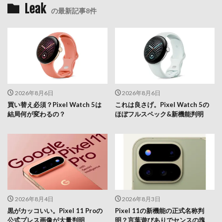
Leak
の最新記事8件
2026年8月6日
2026年8月6日
買い替え必須？Pixel Watch 5は
これは良さげ。Pixel Watch 5の
結局何が変わるの？
ほぼフルスペック&新機能判明
2026年8月4日
2026年8月3日
黒がカッコいい。Pixel 11 Proの
Pixel 11の新機能の正式名称判
公式プレス画像が大量判明
明？言葉遊びありでセンスの塊