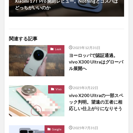
Xiaomi 17T Pro 開封レビュー。Nothingとコスパは
どっちがいいのか
関連する記事
2025年12月31日
Leak
ヨーロッパで認証通過。
vivo X300 Ultraはグローバ
ル展開へ
2025年3月22日
Vivo
vivo X200 Ultraの一部スペ
ック判明。望遠の王者に相
応しい仕上がりになりそう
2025年7月31日
Google