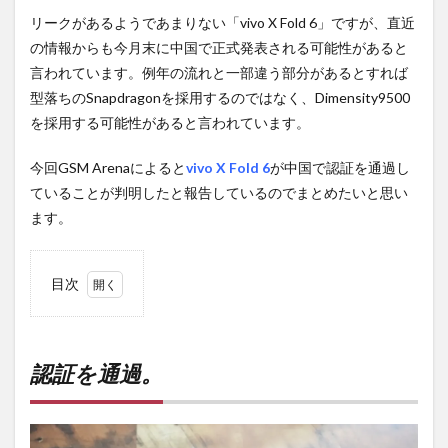
リークがあるようであまりない「vivo X Fold 6」ですが、直近
の情報からも今月末に中国で正式発表される可能性があると
言われています。例年の流れと一部違う部分があるとすれば
型落ちのSnapdragonを採用するのではなく、Dimensity9500
を採用する可能性があると言われています。
今回GSM Arenaによると
vivo X Fold 6
が中国で認証を通過し
ていることが判明したと報告しているのでまとめたいと思い
ます。
目次
1
認証
を通
過。
認証を通過。
2
PR)
購入