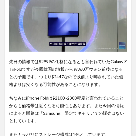
ち時
間不
要の
オン
ライ
ンシ
ョッ
プが
おす
す
め！
先日の情報では$2999の価格になるとも言われていたGalaxy Z
TriFoldですが今回韓国の情報からも360万ウォン前後になる
との予測です。つまり$2447なので以前より噂されていた価
格よりは安くなる可能性があることになります。
ちなみにiPhone Foldは$2100~2300程度と言われていること
からも価格帯は近くなる可能性もあります。また今回の情報
によると販路は「Samsung」限定でキャリアでの販売はない
としています。
またカラバリにストレージ構成は1色としています。