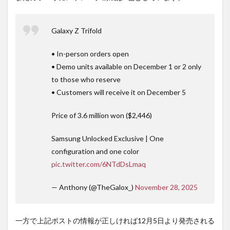
Galaxy Z Trifold
• In-person orders open
• Demo units available on December 1 or 2 only
to those who reserve
• Customers will receive it on December 5
Price of 3.6 million won ($2,446)
Samsung Unlocked Exclusive | One
configuration and one color
pic.twitter.com/6NTdDsLmaq
— Anthony (@TheGalox_)
November 28, 2025
一方で上記ポストの情報が正しければ12月5日より発売される