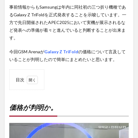
事前情報からもSamsungは年内に同社初の三つ折り機種であ
るGalaxy Z TriFoldを正式発表することを示唆しています。一
方で先日開催されたAPEC2025において実機が展示されるな
ど発表への準備が着々と進んでいると判断することが出来ま
す。
今回GSM Arenaが
Galaxy Z TriFold
の価格について言及して
いることが判明したので簡単にまとめたいと思います。
目次
1
価格
が判
明
価格が判明か。
か。
2
PR)
購入
は待