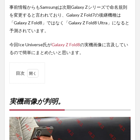
事前情報からもSamsungは次期Galaxy Zシリーズで命名規則
を変更すると言われており、Galaxy Z Fold7の後継機種は
「Galaxy Z Fold8」ではなく「Galaxy Z Fold8 Ultra」になると
予測されています。
今回Ice Universe氏が
Galaxy Z Fold8
の実機画像に言及してい
るので簡単にまとめたいと思います。
目次
1
実機
画像
が判
実機画像が判明。
明。
2
PR)
購入
は待
ち時