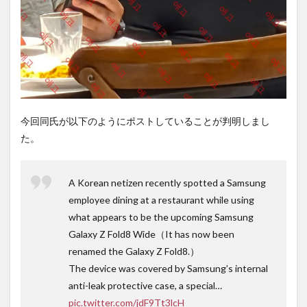
間不
要の
オン
ライ
ンシ
ョッ
プが
おす
す
め！
今回同氏が以下のようにポストしていることが判明しまし
た。
A Korean netizen recently spotted a Samsung
employee dining at a restaurant while using
what appears to be the upcoming Samsung
Galaxy Z Fold8 Wide（It has now been
renamed the Galaxy Z Fold8.）
The device was covered by Samsung’s internal
anti-leak protective case, a special…
pic.twitter.com/jdF9Tt3lcH