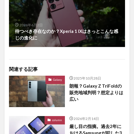
2026年6月2日
待つべき存在なのか？Xperia 1 IXはきっとこんな感
じの進化に
関連する記事
2025年10月28日
Galaxy
朗報？Galaxy Z TriFoldの
販売地域判明？想定よりは
広い
2026年2月14日
column
厳し目の指摘。過去2年に
おけるSamsungが犯した3