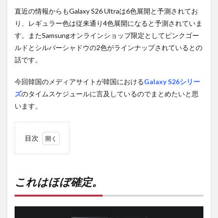
直近の情報からもGalaxy S26 Ultraは6色展開と予測されてお
り、レギュラー色は従来通り4色展開になると予測されていま
す。またSamsungオンラインショップ限定としてピンクゴー
ルドとシルバーシャドウの2色がラインナップされているとの
話です。
今回韓国のメディアサイトが韓国における
Galaxy S26シリー
ズ
のタイムスケジュールに言及しているのでまとめたいと思
います。
目次
1
これ
はほ
ぼ確
これはほぼ確定。
定。
2
PR)