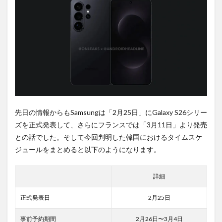
購入
は待
ち時
間不
要の
オン
ライ
ンシ
ョッ
プが
おす
す
め！
先日の情報からもSamsungは「2月25日」にGalaxy S26シリー
ズを正式発表して、さらにフランスでは「3月11日」より発売
との話でした。そして今回判明した韓国におけるタイムスケ
ジュールをまとめると以下のようになります。
詳細
正式発表日
2月25日
事前予約期間
2月26日〜3月4日