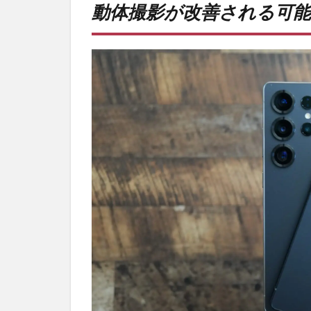
動体撮影が改善される可能
が改
善さ
れる
可能
性。
2
PR)
購入
は待
ち時
間不
要の
オン
ライ
ンシ
ョッ
プが
おす
す
め！