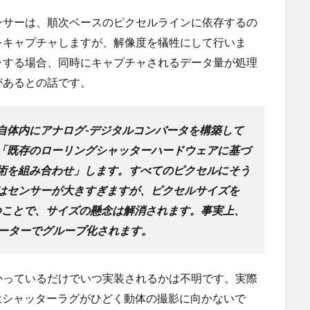
ンサーは、順次ベースのピクセルラインに依存するの
をキャプチャしますが、解像度を犠牲にして行いま
ャする場合、同時にキャプチャされるデータ量が処理
があるとの話です。
自体内にアナログ-デジタルコンバータを構築して
「既存のローリングシャッターハードウェアに基づ
術を組み合わせ」します。すべてのピクセルにそう
はセンサーが大きすぎますが、ピクセルサイズを
に保つことで、サイズの懸念は解消されます。事実上、
バーターでグループ化されます。
かっているだけでいつ実装されるかは不明です。実際
axyはシャッターラグがひどく動体の撮影に向かないで