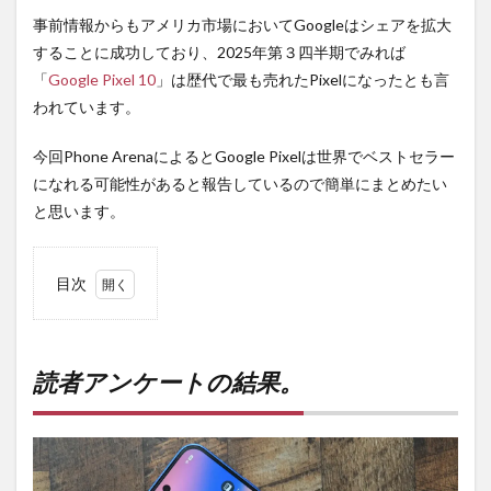
事前情報からもアメリカ市場においてGoogleはシェアを拡大
することに成功しており、2025年第３四半期でみれば
「
Google Pixel 10
」は歴代で最も売れたPixelになったとも言
われています。
今回Phone ArenaによるとGoogle Pixelは世界でベストセラー
になれる可能性があると報告しているので簡単にまとめたい
と思います。
目次
1
読者
アン
ケー
読者アンケートの結果。
トの
結
果。
2
PR)