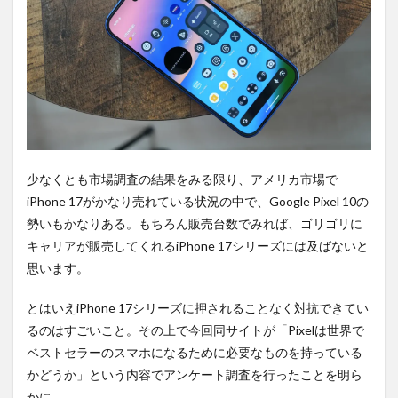
購入
は待
ち時
間不
要の
オン
ライ
ンシ
ョッ
プが
おす
少なくとも市場調査の結果をみる限り、アメリカ市場で
す
iPhone 17がかなり売れている状況の中で、Google Pixel 10の
め！
勢いもかなりある。もちろん販売台数でみれば、ゴリゴリに
キャリアが販売してくれるiPhone 17シリーズには及ばないと
思います。
とはいえiPhone 17シリーズに押されることなく対抗できてい
るのはすごいこと。その上で今回同サイトが「Pixelは世界で
ベストセラーのスマホになるために必要なものを持っている
かどうか」という内容でアンケート調査を行ったことを明ら
かに。