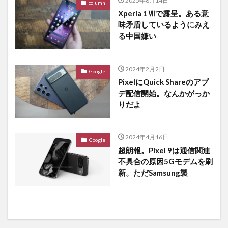
2025年8月14日
column
Xperia 1Ⅶで露呈。ある意
味矛盾しているようにみえ
る中国嫌い
2024年2月2日
Google
PixelにQuick Shareのアプ
デ配信開始。なんかがっか
りだよ
2024年4月16日
Google
超朗報。Pixel 9は通信関連
不具合の原因5Gモデムを刷
新。ただSamsung製