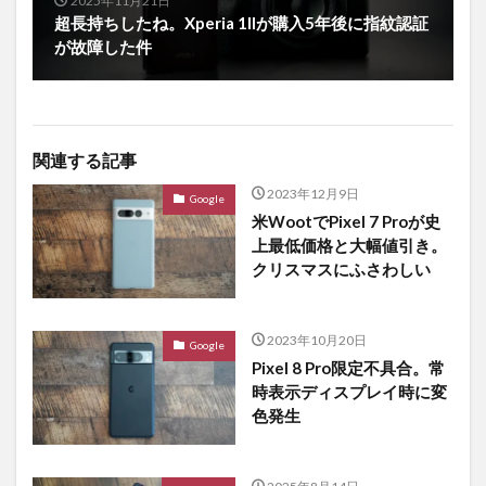
2025年11月21日
超長持ちしたね。Xperia 1IIが購入5年後に指紋認証
が故障した件
関連する記事
2023年12月9日
Google
米WootでPixel 7 Proが史
上最低価格と大幅値引き。
クリスマスにふさわしい
2023年10月20日
Google
Pixel 8 Pro限定不具合。常
時表示ディスプレイ時に変
色発生