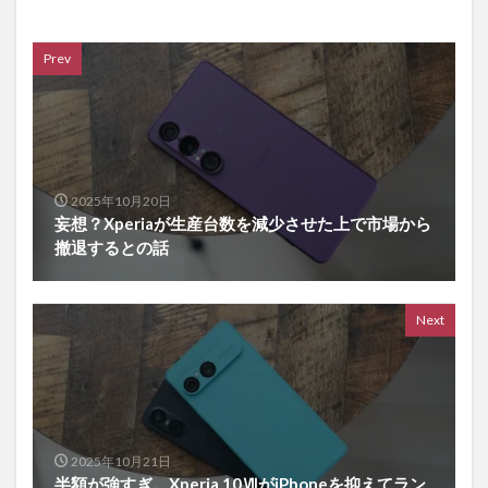
Prev
2025年10月20日
妄想？Xperiaが生産台数を減少させた上で市場から
撤退するとの話
Next
2025年10月21日
半額が強すぎ。Xperia 10ⅦがiPhoneを抑えてラン