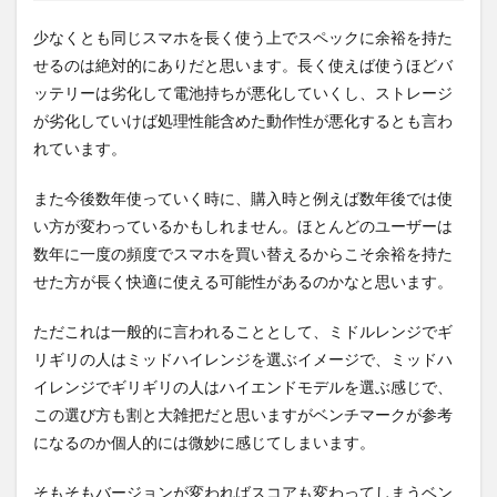
少なくとも同じスマホを長く使う上でスペックに余裕を持た
せるのは絶対的にありだと思います。長く使えば使うほどバ
ッテリーは劣化して電池持ちが悪化していくし、ストレージ
が劣化していけば処理性能含めた動作性が悪化するとも言わ
れています。
また今後数年使っていく時に、購入時と例えば数年後では使
い方が変わっているかもしれません。ほとんどのユーザーは
数年に一度の頻度でスマホを買い替えるからこそ余裕を持た
せた方が長く快適に使える可能性があるのかなと思います。
ただこれは一般的に言われることとして、ミドルレンジでギ
リギリの人はミッドハイレンジを選ぶイメージで、ミッドハ
イレンジでギリギリの人はハイエンドモデルを選ぶ感じで、
この選び方も割と大雑把だと思いますがベンチマークが参考
になるのか個人的には微妙に感じてしまいます。
そもそもバージョンが変わればスコアも変わってしまうベン