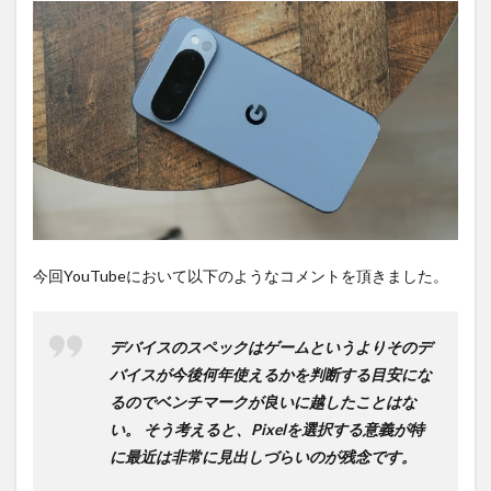
の
か？
2
PR)
購入
は待
ち時
間不
要の
オン
ライ
ンシ
ョッ
今回YouTubeにおいて以下のようなコメントを頂きました。
プが
おす
す
デバイスのスペックはゲームというよりそのデ
め！
バイスが今後何年使えるかを判断する目安にな
るのでベンチマークが良いに越したことはな
い。
そう考えると、Pixelを選択する意義が特
に最近は非常に見出しづらいのが残念です。