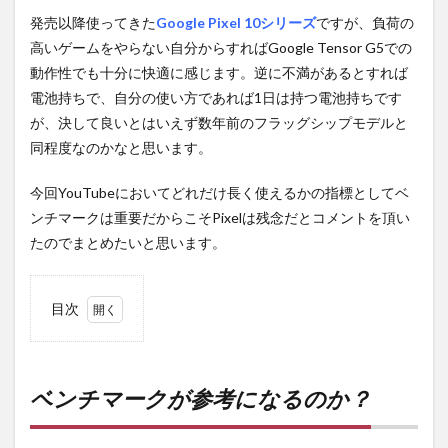
発売以降使ってきた
Google Pixel 10シリーズ
ですが、負荷の
高いゲームをやらない自分からすればGoogle Tensor G5での
動作性でも十分に快適に感じます。逆に不満があるとすれば
電池持ちで、自分の使い方であれば1日は持つ電池持ちです
が、決して良いとはいえず数年前のフラッグシップモデルと
同程度なのかなと思います。
今回YouTubeにおいてどれだけ長く使えるかの指標としてベ
ンチマークは重要だからこそPixelは残念だとコメントを頂い
たのでまとめたいと思います。
目次
1
ベン
チマ
ーク
ベンチマークが参考になるのか？
が参
考に
なる