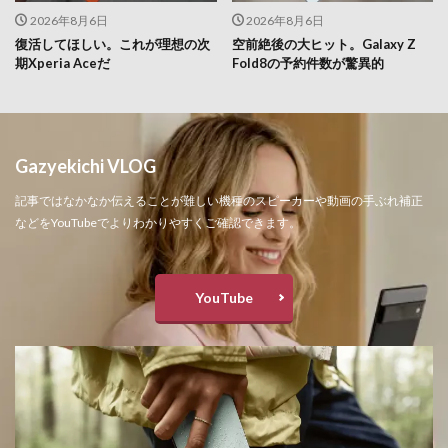
2026年8月6日
2026年8月6日
復活してほしい。これが理想の次
空前絶後の大ヒット。Galaxy Z
期Xperia Aceだ
Fold8の予約件数が驚異的
Gazyekichi VLOG
記事ではなかなか伝えることが難しい機種のスピーカーや動画の手ぶれ補正
などをYouTubeでよりわかりやすくご確認できます。
YouTube