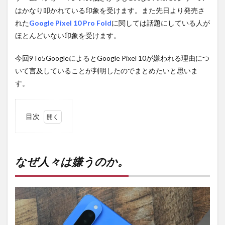
はかなり叩かれている印象を受けます。また先日より発売さ
れた
Google Pixel 10 Pro Fold
に関しては話題にしている人が
ほとんどいない印象を受けます。
今回9To5GoogleによるとGoogle Pixel 10が嫌われる理由につ
いて言及していることが判明したのでまとめたいと思いま
す。
目次
1
なぜ
人々
は嫌
なぜ人々は嫌うのか。
うの
か。
2
PR)
購入
は待