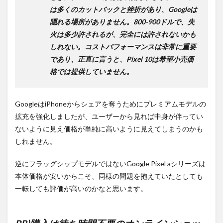
は多くのカットバックと挫折があり、Googleは
隠れる場所がありません。800-900ドルで、失
火は多少許されるが、完全には許されないかも
しれない。コストパフォーマンスは非常に重要
であり、正直に言うと、Pixel 10は希望小売価
格では提供していません。
GoogleはiPhoneからシェアを奪うためにプレミアムモデルの
拡充を強化しましたが、ユーザーから見れば中身が伴ってい
ないように見え価格が単純に高いように見えてしまうのかも
しれません。
逆にフラッグシップモデルではないGoogle Pixel aシリーズは
本体価格が安いからこそ、同様の問題を抱えていたとしても
一転しても評価が高いのかなと思います。