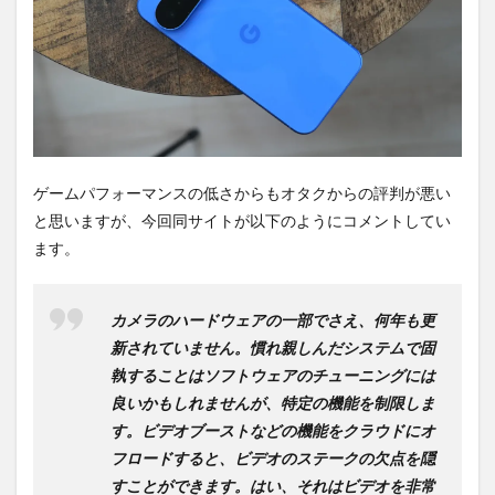
ち時
間不
要の
オン
ライ
ンシ
ョッ
プが
おす
す
ゲームパフォーマンスの低さからもオタクからの評判が悪い
め！
と思いますが、今回同サイトが以下のようにコメントしてい
ます。
カメラのハードウェアの一部でさえ、何年も更
新されていません。慣れ親しんだシステムで固
執することはソフトウェアのチューニングには
良いかもしれませんが、特定の機能を制限しま
す。ビデオブーストなどの機能をクラウドにオ
フロードすると、ビデオのステークの欠点を隠
すことができます。はい、それはビデオを非常