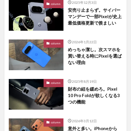
2025年12月3日
column
安売り止まらず。サイバー
マンデーで一部Pixelが史上
最低価格更新で羨ましい
2026年1月22日
column
めっちゃ潔し。次スマホを
買い替える時にPixelを選ば
ない理由
2025年8月19日
column
財布の紐を緩めろ。Pixel
10 Pro Foldが欲しくなる3
つの機能
2026年3月12日
column
意外と多い。iPhoneから