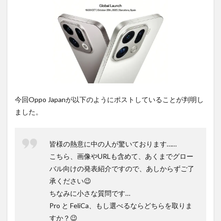
ち時
間不
要の
オン
ライ
ンシ
ョッ
プが
おす
す
め！
今回Oppo Japanが以下のようにポストしていることが判明し
ました。
皆様の熱意に中の人が驚いております……
こちら、画像やURLも含めて、あくまでグロー
バル向けの発表紹介ですので、あしからずご了
承ください😉
ちなみに小さな質問です…
Pro と FeliCa、もし選べるならどちらを取りま
すか？😉