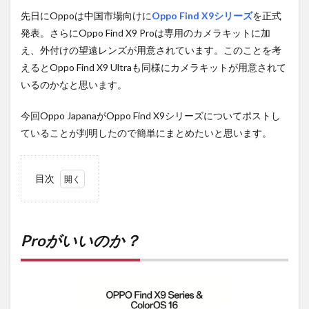
先日にOppoは中国市場向けに
Oppo Find X9シリーズ
を正式
発表。さらにOppo Find X9 Proは専用のカメラキットに加
え、外付けの望遠レンズが用意されています。このことを考
えるとOppo Find X9 Ultraも同様にカメラキットが用意されて
いるのかなと思います。
今回Oppo JapanaがOppo Find X9シリーズについてポストし
ていることが判明したので簡単にまとめたいと思います。
目次
1
Pro
がい
いの
Proがいいのか？
か？
2
PR)
購入
は待