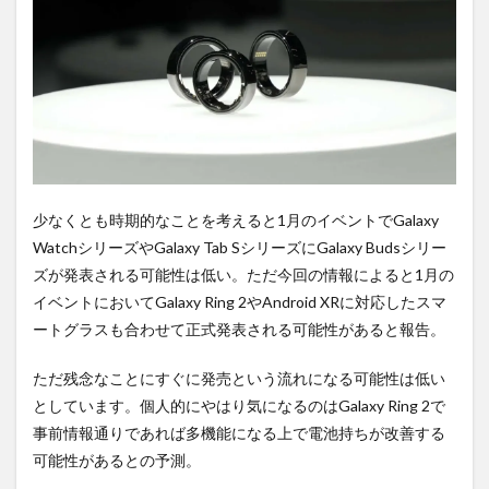
購入
は待
ち時
間不
要の
オン
ライ
ンシ
ョッ
プが
おす
少なくとも時期的なことを考えると1月のイベントでGalaxy
す
WatchシリーズやGalaxy Tab SシリーズにGalaxy Budsシリー
め！
ズが発表される可能性は低い。ただ今回の情報によると1月の
イベントにおいてGalaxy Ring 2やAndroid XRに対応したスマ
ートグラスも合わせて正式発表される可能性があると報告。
ただ残念なことにすぐに発売という流れになる可能性は低い
としています。個人的にやはり気になるのはGalaxy Ring 2で
事前情報通りであれば多機能になる上で電池持ちが改善する
可能性があるとの予測。