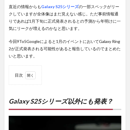
直近の情報からも
Galaxy S25シリーズ
の一部スペックがリー
クしていますが全体像はまだ見えない感じ。ただ事前情報通
りであれば1月下旬に正式発表されるとの予測から年明けに一
気にリークが増えるのかなと思います。
今回9To5Googleによると1月のイベントにおいてGalaxy Ring
2が正式発表される可能性があると報告しているのでまとめた
いと思います。
目次
1
Galaxy
S25シ
リーズ
Galaxy S25シリーズ以外にも発表？
以外に
も発
表？
2
PR)