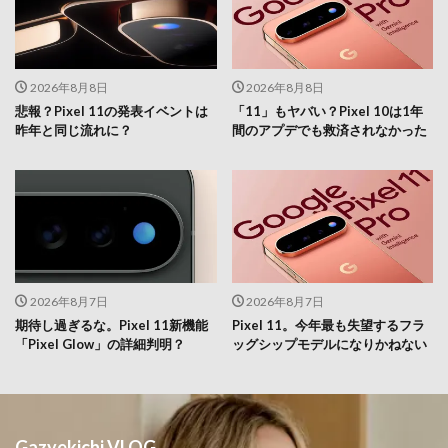
2026年8月8日
2026年8月8日
悲報？Pixel 11の発表イベントは
「11」もヤバい？Pixel 10は1年
昨年と同じ流れに？
間のアプデでも救済されなかった
2026年8月7日
2026年8月7日
期待し過ぎるな。Pixel 11新機能
Pixel 11。今年最も失望するフラ
「Pixel Glow」の詳細判明？
ッグシップモデルになりかねない
Gazyekichi VLOG