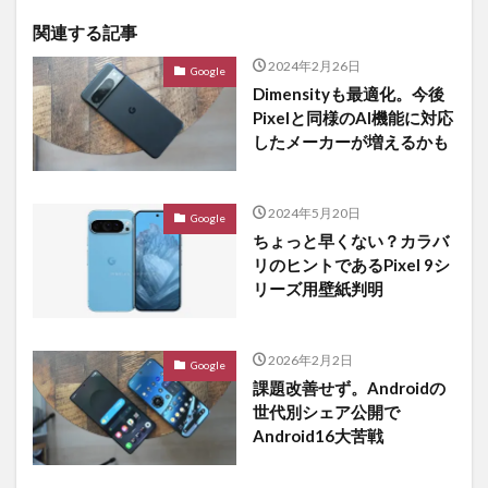
関連する記事
2024年2月26日
Google
Dimensityも最適化。今後
Pixelと同様のAI機能に対応
したメーカーが増えるかも
2024年5月20日
Google
ちょっと早くない？カラバ
リのヒントであるPixel 9シ
リーズ用壁紙判明
2026年2月2日
Google
課題改善せず。Androidの
世代別シェア公開で
Android16大苦戦