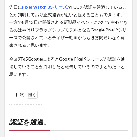
先日に
Pixel Watch 3シリーズ
がFCCの認証を通過しているこ
とが判明しており正式発表が近いと捉えることもできます。
一方で8月13日に開催される新製品イベントにおいて中心とな
るのはやはりフラッグシップモデルとなるGoogle Pixel 9シリ
ーズで公開されているティザー動画からもほぼ間違いなく発
表されると思います。
今回9To5GoogleによるとGoogle Pixel 9シリーズが認証を通
過していることが判明したと報告しているのでまとめたいと
思います。
目次
1
認証
を通
過。
認証を通過。
2
PR)