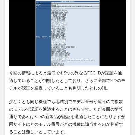
購入
は待
ち時
間・
手数
料不
要の
オン
ライ
ンシ
ョッ
プが
おす
今回の情報によると最低でも5つの異なるFCC IDが認証を通
す
め！
過していることが判明したとしており、さらに全部で8つのモ
デルが認証を通過していることも判明したとしの話。
少なくとも同じ機種でも地域別でモデル番号が違うので複数
のモデルで認証を通過することはざらです。ただ今回の情報
通りであれば5つの新製品が認証を通過したことになりますが
同サイトはどのモデル番号がどの機種に該当するのか判断す
ることは難しいとしています。