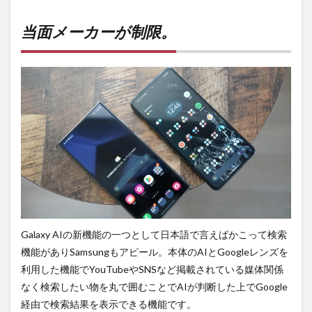
当面
メー
カー
当面メーカーが制限。
が制
限。
2
Pixel
9に
何か
しら
関
係？
3
AIへ
のス
タン
スが
Galaxy AIの新機能の一つとして日本語で言えばかこって検索
真
逆。
機能がありSamsungもアピール。本体のAIとGoogleレンズを
利用した機能でYouTubeやSNSなど掲載されている媒体関係
4
まと
なく検索したい物を丸で囲むことでAIが判断した上でGoogle
め。
経由で検索結果を表示できる機能です。