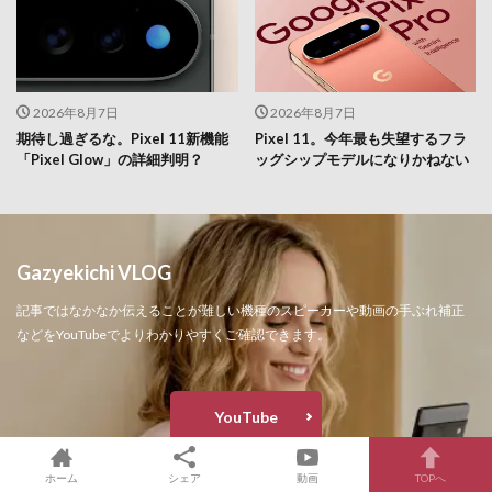
2026年8月7日
2026年8月7日
期待し過ぎるな。Pixel 11新機能
Pixel 11。今年最も失望するフラ
「Pixel Glow」の詳細判明？
ッグシップモデルになりかねない
Gazyekichi VLOG
記事ではなかなか伝えることが難しい機種のスピーカーや動画の手ぶれ補正
などをYouTubeでよりわかりやすくご確認できます。
YouTube
ホーム
シェア
動画
TOPへ