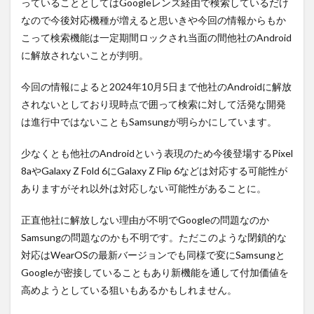
っていることとしてはGoogleレンズ経由で検索しているだけ
なので今後対応機種が増えると思いきや今回の情報からもか
こって検索機能は一定期間ロックされ当面の間他社のAndroid
に解放されないことが判明。
今回の情報によると2024年10月5日まで他社のAndroidに解放
されないとしており現時点で囲って検索に対して活発な開発
は進行中ではないこともSamsungが明らかにしています。
少なくとも他社のAndroidという表現のため今後登場するPixel
8aやGalaxy Z Fold 6にGalaxy Z Flip 6などは対応する可能性が
ありますがそれ以外は対応しない可能性があることに。
正直他社に解放しない理由が不明でGoogleの問題なのか
Samsungの問題なのかも不明です。ただこのような閉鎖的な
対応はWearOSの最新バージョンでも同様で変にSamsungと
Googleが密接していることもあり新機能を通して付加価値を
高めようとしている狙いもあるかもしれません。