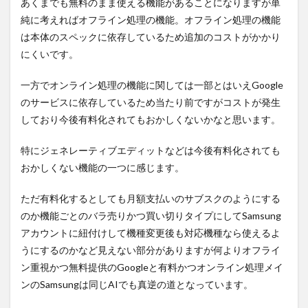
あくまでも無料のまま使える機能があることになりますが単
純に考えればオフライン処理の機能。オフライン処理の機能
は本体のスペックに依存しているため追加のコストがかかり
にくいです。
一方でオンライン処理の機能に関しては一部とはいえGoogle
のサービスに依存しているため当たり前ですがコストが発生
しており今後有料化されてもおかしくないかなと思います。
特にジェネレーティブエディットなどは今後有料化されても
おかしくない機能の一つに感じます。
ただ有料化するとしても月額支払いのサブスクのようにする
のか機能ごとのバラ売りかつ買い切りタイプにしてSamsung
アカウントに紐付けして機種変更後も対応機種なら使えるよ
うにするのかなど見えない部分がありますが何よりオフライ
ン重視かつ無料提供のGoogleと有料かつオンライン処理メイ
ンのSamsungは同じAIでも真逆の道となっています。