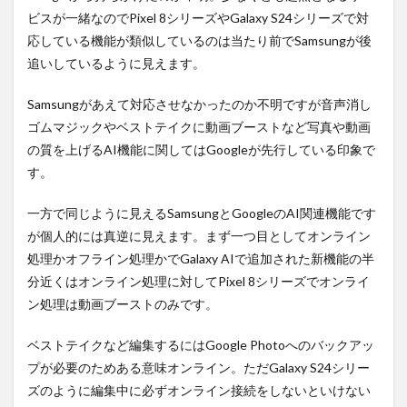
ビスが一緒なのでPixel 8シリーズやGalaxy S24シリーズで対
応している機能が類似しているのは当たり前でSamsungが後
追いしているように見えます。
Samsungがあえて対応させなかったのか不明ですが音声消し
ゴムマジックやベストテイクに動画ブーストなど写真や動画
の質を上げるAI機能に関してはGoogleが先行している印象で
す。
一方で同じように見えるSamsungとGoogleのAI関連機能です
が個人的には真逆に見えます。まず一つ目としてオンライン
処理かオフライン処理かでGalaxy AIで追加された新機能の半
分近くはオンライン処理に対してPixel 8シリーズでオンライ
ン処理は動画ブーストのみです。
ベストテイクなど編集するにはGoogle Photoへのバックアッ
プが必要のためある意味オンライン。ただGalaxy S24シリー
ズのように編集中に必ずオンライン接続をしないといけない