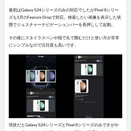
5
PR)
最初はGalaxy S24シリーズのみの対応でしたがPixel 8シリー
購入
ズも1月のFearure Dropで対応。検索したい画像を表示した状
は待
態でジェスチャーナビゲーションバーを長押しして起動。
ち時
間・
手数
その後にスタイラスペンや指で丸で囲むだけと使い方が非常
料不
にシンプルなので注目度も高いです。
要の
オン
ライ
ンシ
ョッ
プが
おす
す
め！
現状だとGalaxy S24シリーズとPixel 8シリーズのみですがや