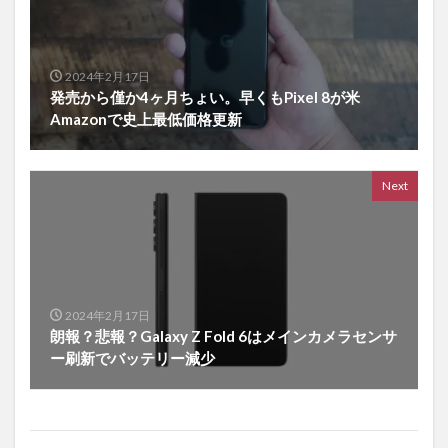
2024年2月17日
発売から僅か4ヶ月ちょい。早くもPixel 8が米
Amazonで史上最低価格更新
Next
2024年2月17日
朗報？悲報？Galaxy Z Fold 6はメインカメラセンサ
ー刷新でバッテリー減少