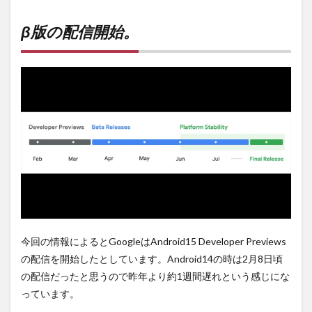
β版
の配
信開
β版の配信開始。
始。
2
PR)
購入
は待
ち時
間・
手数
料不
要の
オン
ライ
ンシ
ョッ
プが
おす
今回の情報によるとGoogleはAndroid15 Developer Previews
す
の配信を開始したとしています。Android14の時は2月8日頃
め！
の配信だったと思うので昨年より約1週間遅れという感じにな
っています。