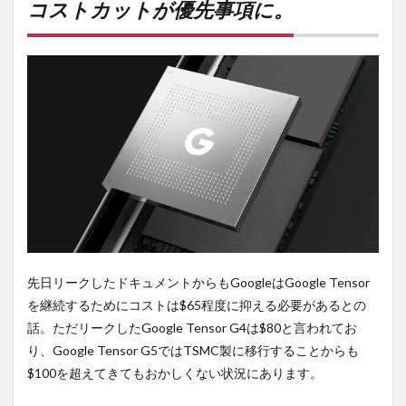
ット
コストカットが優先事項に。
が優
先事
項
に。
2
失敗
なの
か？
3
PR)
購入
は待
ち時
間不
要の
先日リークしたドキュメントからもGoogleはGoogle Tensor
オン
を継続するためにコストは$65程度に抑える必要があるとの
ライ
ンシ
話。ただリークしたGoogle Tensor G4は$80と言われてお
ョッ
り、Google Tensor G5ではTSMC製に移行することからも
プが
$100を超えてきてもおかしくない状況にあります。
おす
す
め！