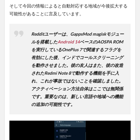
そして今回の情報によると自動対応する地域が今後拡大する
可能性があることに言及しています。
Redditユーザーは、GappsMod magiskモジュー
ルを搭載した
Android 14
ベースのAOSPA ROM
を実行しているOnePlus 7で関連するフラグを
有効にした後、インドでコールスクリーニング
を動作させました。彼の友人はまた、彼の改造
されたRedmi Note 8で動作する機能を手に入
れ、これが事故ではないことを確認しました。
アクティベーション方法自体はここでは無関係
です。重要なのは、新しい言語や地域への機能
の追加の可能性です。