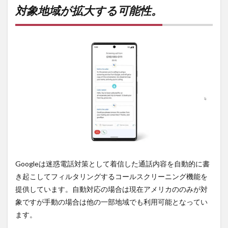
が拡
対象地域が拡大する可能性。
大す
る可
能
性。
2
PR)
購入
は待
ち時
間・
手数
料不
要の
オン
ライ
ンシ
Googleは迷惑電話対策として着信した通話内容を自動的に書
ョッ
き起こしてフィルタリングするコールスクリーニング機能を
プが
おす
提供しています。自動対応の場合は現在アメリカののみが対
す
象ですが手動の場合は他の一部地域でも利用可能となってい
め！
ます。