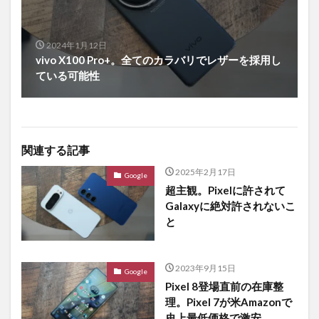
2024年1月12日
vivo X100 Pro+。全てのカラバリでレザーを採用し
ている可能性
関連する記事
2025年2月17日
Google
超主観。Pixelに許されて
Galaxyに絶対許されないこ
と
2023年9月15日
Google
Pixel 8登場直前の在庫整
理。Pixel 7が米Amazonで
史上最低価格で激安