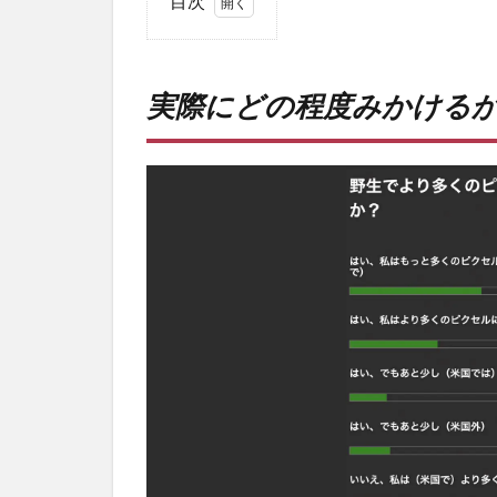
目次
1
実際
にど
実際にどの程度みかける
の程
度み
かけ
る
か。
2
国内
でみ
かけ
るこ
とな
い。
3
PR)
購入
は待