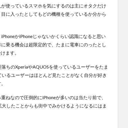
人が使っているスマホを気にするのは主にオタクだけ
り目に入ったとしてもどの機種を使っているか分から
honeかiPhoneじゃないかくらい認識になると思い
車に乗る機会は超限定的で、たまに電車にのったとし
受けます。
型落ちのXperiaやAQUOSを使っているユーザーをたま
っているユーザーはほとんど見たことがなく自分が好き
す。
ねなので圧倒的にiPhoneが多いのは当たり前で、
を拡大したことからも街中でみかけるようになるにはま
。