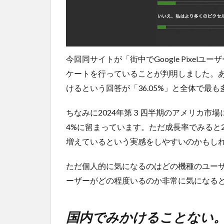
ち時
間・
手数
料不
要の
今回同サイトが「街中でGoogle Pixe
オン
ライ
ケートを行っていることが判明しました。あく
ンシ
けるという回答が「36.05%」と全体で最
ョッ
プが
ちなみに2024年第３四半期のアメリカ市場
おす
す
4%に留まっています。ただ成長率でみると
め！
増えているという実感をしやすいのかもし
ただ個人的に気になるのはどの機種のユー
ーザーがどの程度いるのか非常に気になる
国内でみかけることない