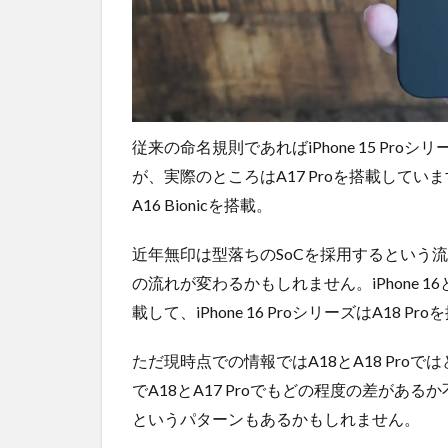
ライ
ンシ
ョッ
プが
おす
す
め！
従来の命名規則であればiPhone 15 Proシ
が、実際のところはA17 Proを搭載しています。一方
A16 Bionicを搭載。
近年無印は型落ちのSoCを採用するという
の流れが変わるかもしれません。iPhone 16とi
載して、iPhone 16 ProシリーズはA18
ただ現時点での情報ではA18とA18 Pr
でA18とA17 Proでもどの程度の差がある
というパターンもあるかもしれません。