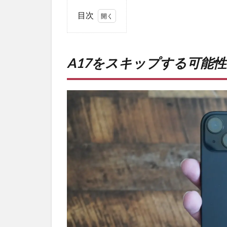
目次
1
A17
をス
A17をスキップする可能
キッ
プす
る可
能
性。
2
PR)
購入
は待
ち時
間・
手数
料不
要の
オン