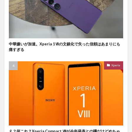
中華嫌いが加速。Xperia 1Ⅶの文鎮化で失った信頼はあまりにも
痛すぎる
Xperia
え？何これ？Xperia Compact Ⅷが今年発表との噂だけどめちゃ