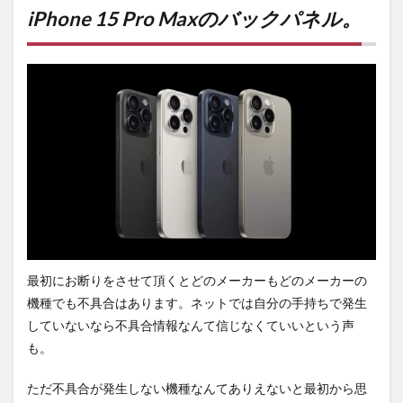
Maxの
iPhone 15 Pro Maxのバックパネル。
バック
パネ
ル。
2
発熱
問
題。
3
不具
合が
かな
り目
につ
く。
最初にお断りをさせて頂くとどのメーカーもどのメーカーの
4
機種でも不具合はあります。ネットでは自分の手持ちで発生
まと
していないなら不具合情報なんて信じなくていいという声
め
も。
5
PR)
ただ不具合が発生しない機種なんてありえないと最初から思
購入