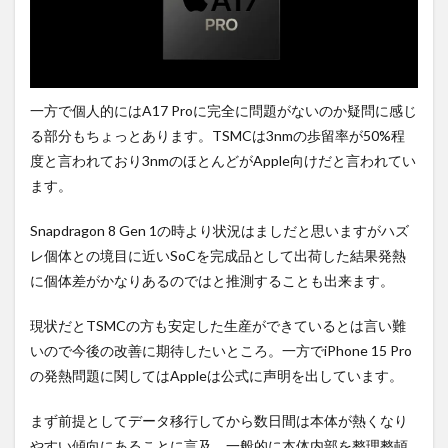
一方で個人的にはA17 Proに完全に問題がないのか疑問に感じ
る部分もちょっとあります。TSMCは3nmの歩留率が50%程
度と言われており3nmのほとんどがApple向けだと言われてい
ます。
Snapdragon 8 Gen 1の時より状況はましだと思いますがハズ
レ個体との境目に近いSoCを完成品として出荷した結果発熱
に個体差がかなりあるのではと推測することも出来ます。
現状だとTSMCの方も安定した生産ができているとは言い難
いので今後の改善に期待したいところ。一方でiPhone 15 Pro
の発熱問題に関してはAppleは公式に声明を出しています。
まず前提としてデータ移行してから数日間は本体が熱くなり
やすい傾向にあることに言及。一般的に本体内部を整理整頓