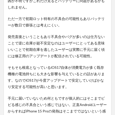
因が不明ですがこれだけ見るとバッテリーに問題があるかも
しれません。
ただ一方で初期ロット特有の不具合の可能性もありバッテリ
ーが数日で膨張とは考えにくい。
発売直後ということもあり不具合やバグが多いのは仕方ない
ことで逆に在庫が超不安定なのはユーザーにとってある意味
いいことで初期在庫を逃したユーザーは実際に手元に届く頃
には修正用のアップデートが配信されている可能性。
そもそも根底となっているiOS17自体が消費電力が多く既存
機種の電池持ちにも大きな影響を与えているとの話がありま
す。なのでiOS17が今度アップデートで安定していけばかな
り安定する可能性が高いと思います。
手元に届いていないため何ともですが個人的にはそこまでビ
ビる感じの不具合という感じではない。正直Androidユーザー
からすればiPhone 15 Proの発熱はそこまでではないという感