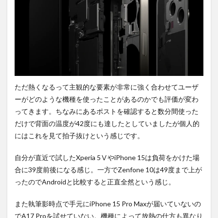
ただ熱くなるって主観的な要素が非常に強く合わせてユーザ
ーがどのような機種を使ったことがあるのかでも評価が変わ
ってきます。ちなみにあるポストを確認すると数分間使った
だけで背面の温度が42度にも達したとしていましたが個人的
にはこれを見て拍子抜けという感じです。
自分が直近で試したXperia 5ⅤやiPhone 15は負荷をかけた場
合に39度前後になる感じ。一方でZenfone 10は49度まで上が
ったのでAndroidと比較すると正直全然という感じ。
また執筆影時点で手元にiPhone 15 Pro Maxが届いていないの
でA17 Proを試せていない。機種によって放熱の仕方も異なり