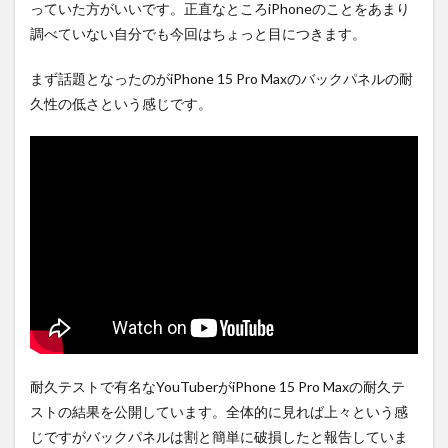
は待
っていた方がいいです。正直なところiPhoneのことをあまり
ち時
調べていない自分でも今回はちょっと目につきます。
間・
手数
料不
まず話題となったのがiPhone 15 Pro Maxのバックパネルの耐
要の
久性の低さという感じです。
オン
ライ
ンシ
ョッ
プが
おす
す
め！
耐久テストで有名なYouTuberがiPhone 15 Pro Maxの耐久テ
ストの結果を公開しています。全体的に見れば上々という感
じですがバックパネルは割と簡単に破損したと報告していま