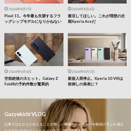
2026年8月7日
2026年8月6日
Pixel 11。今年最も失望するフラ
復活してほしい。これが理想の次
ッグシップモデルになりかねない
期Xperia Aceだ
2026年8月6日
2026年8月5日
空前絶後の大ヒット。Galaxy Z
新規入荷停止。Xperia 10 VIIIは
Fold8の予約件数が驚異的
前倒しの発表に？
Gazyekichi VLOG
記事ではなかなか伝えることが難しい機種のスピーカーや動画の手ぶれ補正
などをYouTubeでよりわかりやすくご確認できます。