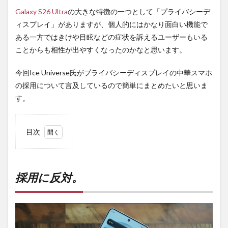
Galaxy S26 Ultra
の大きな特徴の一つとして「プライバシーデ
ィスプレイ」がありますが、個人的にはかなり面白い機能で
ある一方ではきけや目眩などの症状を訴えるユーザーもいる
ことからも相性が出やすくなったのかなと思います。
今回Ice Universe氏がプライバシーディスプレイの中華スマホ
の採用について言及しているので簡単にまとめたいと思いま
す。
目次
1
採用
に反
対。
採用に反対。
2
PR)
購入
は待
ち時