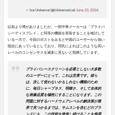
— Ice Universe (@UniverseIce)
June 23, 2026
以前より噂がありましたが、一部中華メーカーは「プライバ
シーディスプレイ」と同等の機能を実装することを検討して
いる一方で、今回のポストをみると中国のユーザーから強い
抵抗にあっているとしており、同氏によればこのような高い
レベルのコンセンサスを滅多に見ないと指摘しています。
プライバシースクリーンを必要としない大多数
のユーザーにとって、これは災害です。彼ら
は、決して使わないかもしれない機能のため
に、毎日シャープネス、明瞭さ、そして全体的
な画像品質を犠牲にすることになります。この
問題に対するハードウェアレベルの解決策が業
界で見つかるまでは、サムスンを含むどのブラ
ンドにも、この技術を推進し続けることを推奨