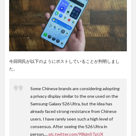
間不
要の
オン
ライ
ンシ
ョッ
プが
おす
す
め！
今回同氏が以下のようにポストしていることが判明しまし
た。
Some Chinese brands are considering adopting
a privacy display similar to the one used on the
Samsung Galaxy S26 Ultra, but the idea has
already faced strong resistance from Chinese
users. I have rarely seen such a high level of
consensus. After seeing the S26 Ultra in
person,…
pic.twitter.com/98kjmSTpUX