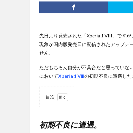
先日より発売された「Xperia 1 VIII
現象が国内版発売日に配信されたアップデ
せん。
ただもちろん自分が不具合だと思っていない「
において
Xperia 1 VIII
の初期不良に遭遇した
目次
1
初期
不良
初期不良に遭遇。
に遭
遇。