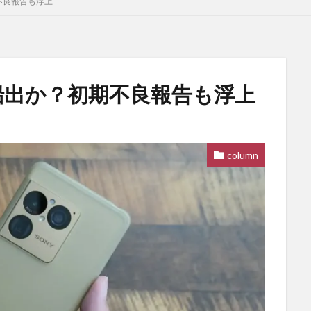
初期不良報告も浮上
は順調な船出か？初期不良報告も浮上
column