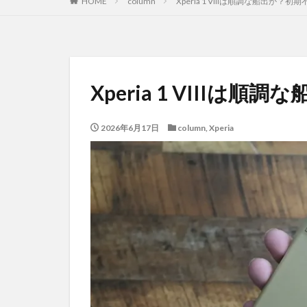
HOME
column
Xperia 1 VIIIは順調な船出か？
Xperia 1 VIII
2026年6月17日
column
,
Xperia