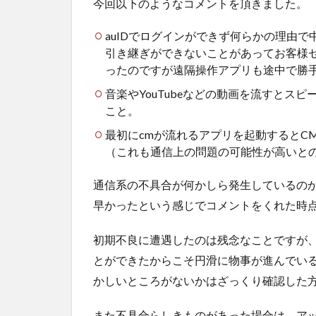
今回以下のようなコメントを頂きました。
auIDでログインができず何らかの理由
引き継ぎができないことがあってお客様
ったのですが遠隔操作アプリも途中で勝
音楽やYouTubeなどの動画を流すとス
こと。
最初にcmが流れるアプリを起動するとC
（これも通信上の問題の可能性が高いと
通信系の不具合が何かしら発生しているの
早かったという感じでコメントをくれた時
初期不良に遭遇したのは残念なことですが
とができたからこそ円滑に物事が進んでい
かしいところがないかはざっくり確認した
また不具合らしきものがあった場合は、ア