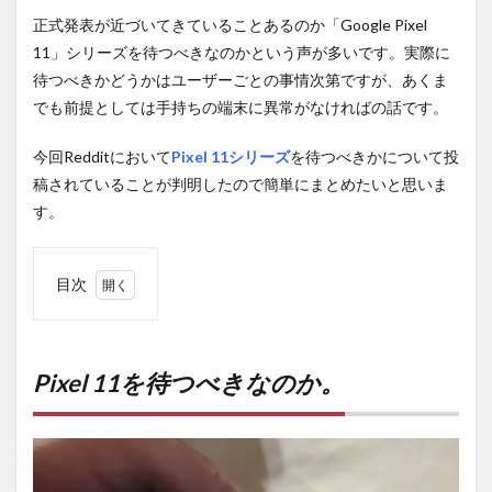
正式発表が近づいてきていることあるのか「Google Pixel
11」シリーズを待つべきなのかという声が多いです。実際に
待つべきかどうかはユーザーごとの事情次第ですが、あくま
でも前提としては手持ちの端末に異常がなければの話です。
今回Redditにおいて
Pixel 11シリーズ
を待つべきかについて投
稿されていることが判明したので簡単にまとめたいと思いま
す。
目次
1
Pixel
11を
待つ
Pixel 11を待つべきなのか。
べき
なの
か。
2
PR)