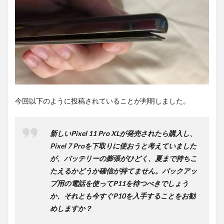
購入
は待
ち時
間不
要の
オン
ライ
ンシ
ョッ
プが
おす
今回以下のように投稿されていることが判明しました。
す
め！
新しいPixel 11 Pro XLが発売されたら購入し、
Pixel 7 Proを下取りに使おうと考えていました
が、バッテリーの膨張がひどく、夏まで持ちこ
たえるかどうか確信が持てません。バックアッ
プ用の電話を使ってP11を待つべきでしょう
か、それとも今すぐP10を入手することをお勧
めしますか？