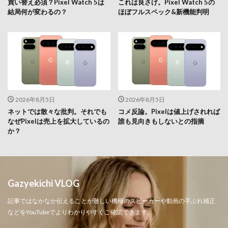
買い替え必須？Pixel Watch 5は
これは良さげ。Pixel Watch 5の
結局何が変わるの？
ほぼフルスペック&新機能判明
2026年8月5日
2026年8月5日
ネットでは散々な批判。それでも
コメ反論。Pixelは値上げされれば
なぜPixelは売上を拡大しているの
誰も見向きもしないとの指摘
か？
Gazyekichi VLOG
記事ではなかなか伝えることが難しい機種のスピーカーや動画の手ぶれ補正
などをYouTubeでよりわかりやすくご確認できます。