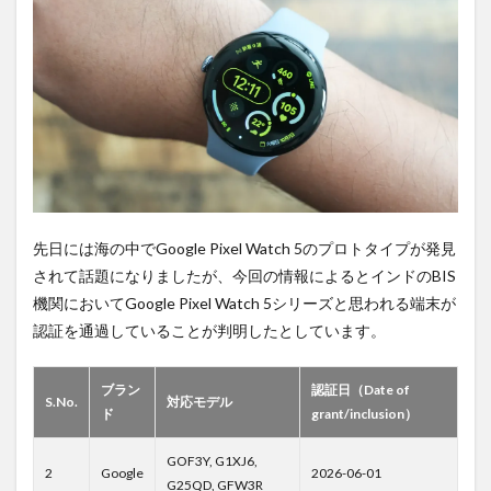
は待
ち時
間不
要の
オン
ライ
ンシ
ョッ
プが
おす
す
め！
先日には海の中でGoogle Pixel Watch 5のプロトタイプが発見
されて話題になりましたが、今回の情報によるとインドのBIS
機関においてGoogle Pixel Watch 5シリーズと思われる端末が
認証を通過していることが判明したとしています。
ブラン
認証日（Date of
S.No.
対応モデル
ド
grant/inclusion）
GOF3Y, G1XJ6,
2
Google
2026-06-01
G25QD, GFW3R