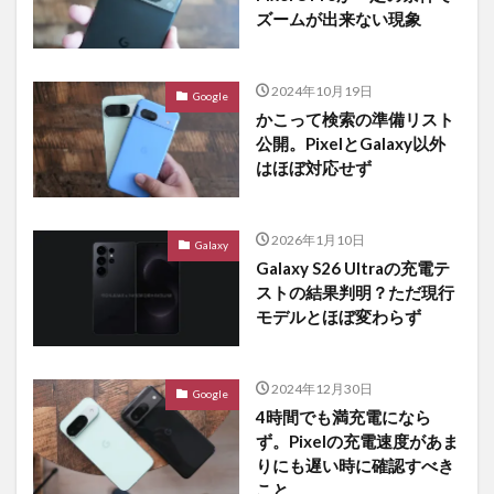
ズームが出来ない現象
2024年10月19日
Google
かこって検索の準備リスト
公開。PixelとGalaxy以外
はほぼ対応せず
2026年1月10日
Galaxy
Galaxy S26 Ultraの充電テ
ストの結果判明？ただ現行
モデルとほぼ変わらず
2024年12月30日
Google
4時間でも満充電になら
ず。Pixelの充電速度があま
りにも遅い時に確認すべき
こと