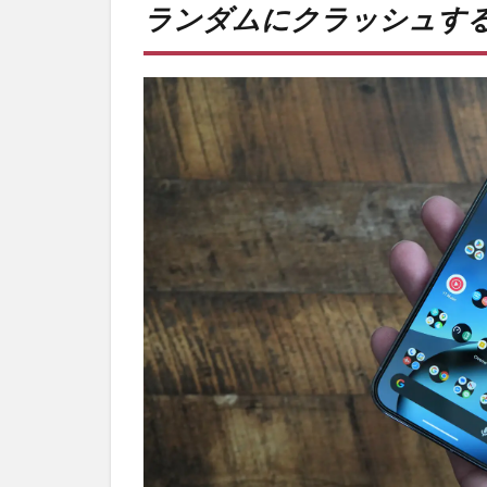
ランダムにクラッシュす
にク
ラッ
シュ
す
る。
2
PR)
購入
は待
ち時
間不
要の
オン
ライ
ンシ
ョッ
プが
おす
す
め！