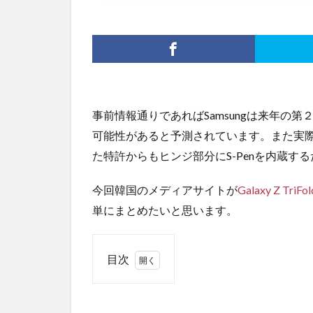
事前情報通りであればSamsungは来年の第２四半
可能性があると予測されています。また実際に
た特許からもヒンジ部分にS-Penを内蔵
今回韓国のメディアサイトが
Galaxy Z TriFol
単にまとめたいと思います。
目次
1
ヒン
ジの