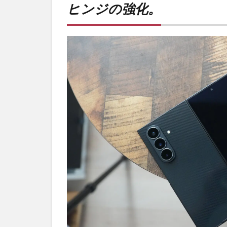
ヒンジの強化。
強
化。
2
PR)
購入
は待
ち時
間不
要の
オン
ライ
ンシ
ョッ
プが
おす
す
め！