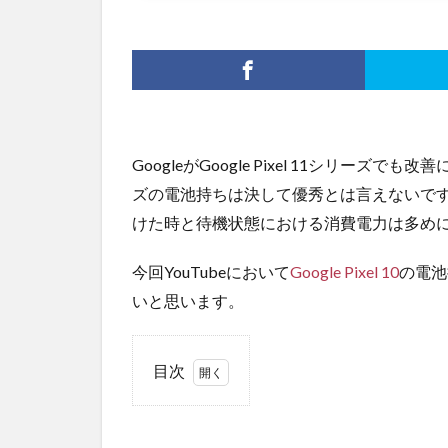
GoogleがGoogle Pixel 11シリーズでも
ズの電池持ちは決して優秀とは言えないで
けた時と待機状態における消費電力は多め
今回YouTubeにおいて
Google Pixel 10
の電池
いと思います。
目次
1
無理
に制