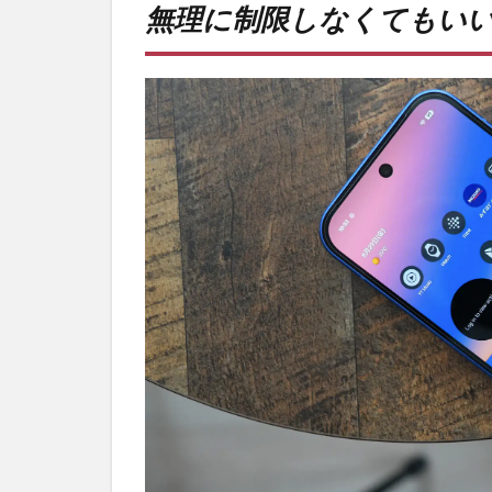
無理に制限しなくてもい
限し
なく
ても
いい
か
も。
2
PR)
購入
は待
ち時
間不
要の
オン
ライ
ンシ
ョッ
プが
おす
す