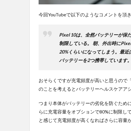
め！
今回YouTubeで以下のようなコメントを頂
Pixel 10は、全然バッテリーが保
制限している。
朝、外出時にPix
20%くらいになってしまう。最近は、
バッテリーを2つ携帯しています
おそらくですが充電頻度が高いと思うので
のことを考えるとバッテリーヘルスケアア
つまり本体がバッテリーの劣化を防ぐため
らに充電容量をオプションで80%に制限し
と感じて充電頻度が高くなればさらに容量